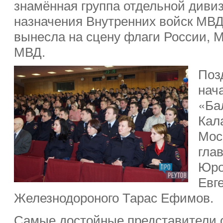
знамённая группа отдельной диви
назначения Внутренних войск МВ
вынесла на сцену флаги России, М
МВД.
Поз
нач
«Ба
Кал
Мос
гла
Юро
Евг
Железнодороного Тарас Ефимов.
Самые достойные представители о