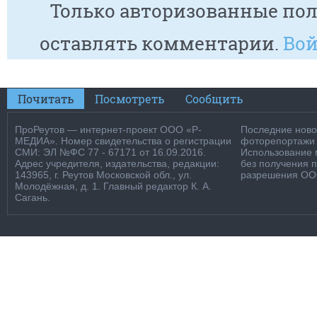
Только авторизованные пол
оставлять комментарии.
Вой
Почитать
Посмотреть
Сообщить
ПроРеутов — интернет-проект ООО «Р-
Последние новос
МЕДИА». Номер свидетельства о регистрации
фоторепортажи о
СМИ: ЭЛ №ФС 77 - 67171 от 16.09.2016.
Использование м
Адрес учредителя, издательства, редакции:
без получения 
143965, г. Реутов Московской обл., ул.
разрешения ООО
Молодёжная, д. 1. Главный редактор К. А.
Сагань.