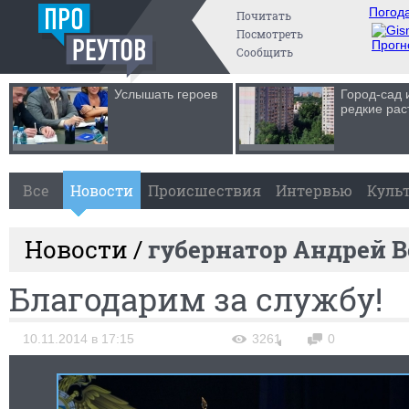
Погода
Почитать
Посмотреть
Прогн
Сообщить
Услышать героев
Город-сад 
редкие рас
Все
Новости
Происшествия
Интервью
Куль
Новости /
губернатор Андрей В
Благодарим за службу!
10.11.2014 в 17:15
3261
0