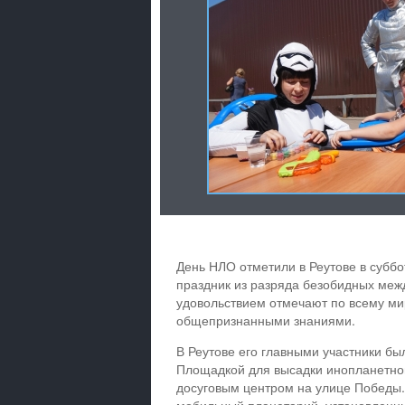
День НЛО отметили в Реутове в суббо
праздник из разряда безобидных меж
удовольствием отмечают по всему мир
общепризнанными знаниями.
В Реутове его главными участники был
Площадкой для высадки инопланетно
досуговым центром на улице Победы.