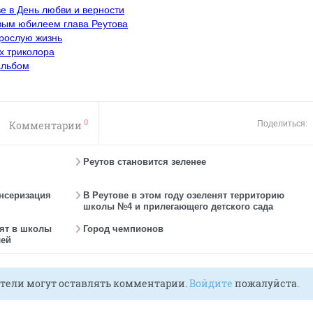
е в День любви и верности
овым юбилеем глава Реутова
зрослую жизнь
ах триколора
альбом
0
Комментарии
Поделиться:
Реутов становится зеленее
ансеризация
В Реутове в этом году озеленят территорию
школы №4 и прилегающего детского сада
ят в школы
Город чемпионов
лей
тели могут оставлять комментарии.
Войдите
пожалуйста.