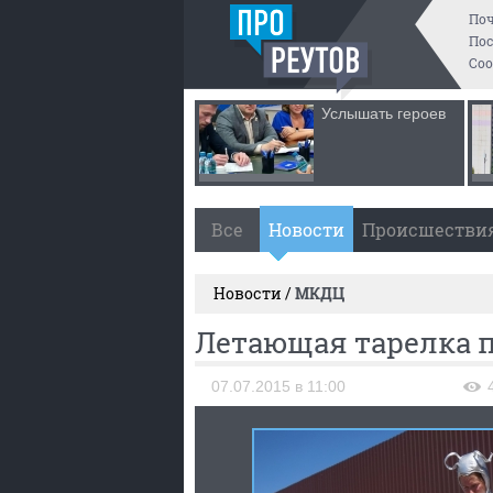
По
Пос
Со
Услышать героев
Все
Новости
Происшестви
Новости /
МКДЦ
Летающая тарелка п
07.07.2015 в 11:00