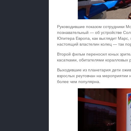
Руководившие показом сотрудники М
познавательный — об устройстве Солн
Юпитера Европа, как выглядит Марс, в
настоящий властелин колец — так по
Второй фильм переносил юных зрите
касатками, обитателями коралловых
Выходившие из планетария дети ожив
взрослых реутовчан на мероприятии н
более чем популярна.