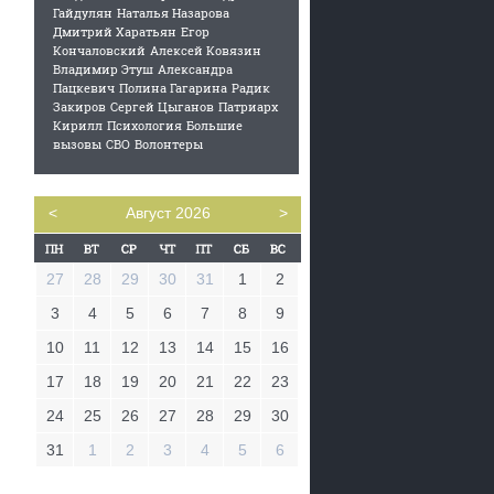
Гайдулян
Наталья Назарова
Дмитрий Харатьян
Егор
Кончаловский
Алексей Ковязин
Владимир Этуш
Александра
Пацкевич
Полина Гагарина
Радик
Закиров
Сергей Цыганов
Патриарх
Кирилл
Психология
Большие
вызовы
СВО
Волонтеры
<
Август 2026
>
27
28
29
30
31
1
2
3
4
5
6
7
8
9
10
11
12
13
14
15
16
17
18
19
20
21
22
23
24
25
26
27
28
29
30
31
1
2
3
4
5
6