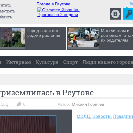
В
Погода в Реутове
читать
Gismeteo
мотреть
Прогноз на 2 недели
общить
Город-сад и его
Мальчишкам и
редкие растения
девчонкам, а та
их родителям
я
Интервью
Культура
Спорт
Люди нашего город
риземлилась в Реутове
4161
0
Автор:
Михаил Горячев
МКДЦ
Новости
Праздни