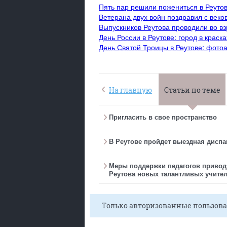
Пять пар решили пожениться в Реутов
Ветерана двух войн поздравил с век
Выпускников Реутова проводили во в
День России в Реутове: город в краск
День Святой Троицы в Реутове: фото
На главную
Статьи по теме
Пригласить в свое пространство
В Реутове пройдет выездная дисп
Меры поддержки педагогов привод
Реутова новых талантливых учите
Только авторизованные пользова