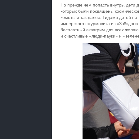
Но прежде чем попасть внутрь, дети
которых были посвящены космической
кометы и так далее. Гидами детей п
имперского штурмовика из «Звёздных 
бесплатный аквагрим для всех желаю
и счастливые «люди-пауки» и «зелёне