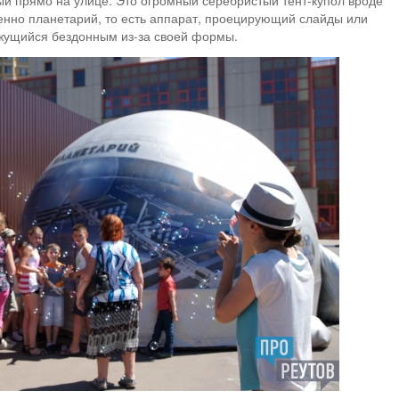
й прямо на улице. Это огромный серебристый тент-купол вроде
венно планетарий, то есть аппарат, проецирующий слайды или
ажущийся бездонным из-за своей формы.