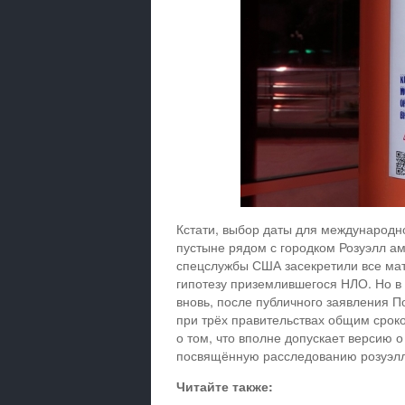
Кстати, выбор даты для международно
пустыне рядом с городком Розуэлл а
спецслужбы США засекретили все мат
гипотезу приземлившегося НЛО. Но в
вновь, после публичного заявления 
при трёх правительствах общим сроко
о том, что вполне допускает версию 
посвящённую расследованию розуэлл
Читайте также: