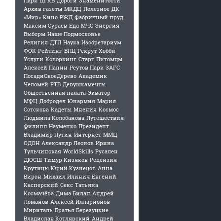
Парк
ЦГКБ
Дороги
Знаменитости
Архив газеты
МКДЦ
Полезное
ДК
«Мир»
Кино
РЖД
Фабричный пруд
Максим Сураев
Еда
МЧС
Энергия
Выборы
Наше Подмосковье
Религия
ДТП
Наука
Изобретариум
ФОК
Рейтинг
ВПЦ Рекрут
Хобби
Услуги
Коворкинг
Старт
Питомцы
Алексей Папин
Реутов Парк
ЗАГС
ПосадиСвоеДерево
Академик
Челомей
РТВ
Девушкамечты
Общественная палата
Экватор
МФЦ
Добродел
Юнармия
Мария
Сотскова
Кадеты
Мнения
Космос
Людмила Колобанова
Путешествия
Филипп Науменко
Президент
Владимир Путин
Интернет
ММЦ
ОДОН
Александр Леонов
Ирина
Тульчинская
WorldSkills
Русален
ДЮСШ
Тимур Кизяков
Рецензия
Крутицы
Юрий Кузнецов
Анна
Вирон
Михаил Илинич
Евгений
Касперский
Секс
Татьяна
Космачёва
Дима Билан
Андрей
Ломанов
Алексей Илларионов
Мириталь
Братья Березуцкие
Владислав Котлярский
Андрей