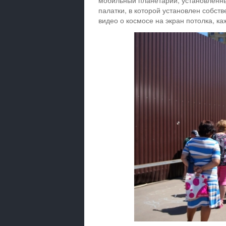
мобильный планетарий, установленны
палатки, в которой установлен собст
видео о космосе на экран потолка, к