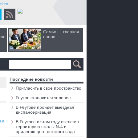
ойти
Семья — главная
Когда лю
кже
опора
первом 
а
Последние новости
Пригласить в свое пространство
Реутов становится зеленее
В Реутове пройдет выездная
диспансеризация
ки
В Реутове в этом году озеленят
территорию школы №4 и
прилегающего детского сада