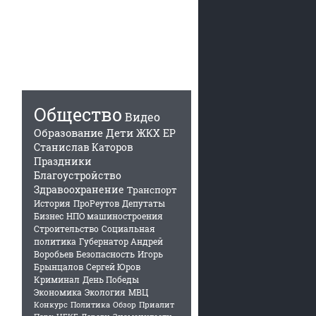
Общество
Видео
Образование
Дети
ЖКХ
ЕР
Станислав Каторов
Праздники
Благоустройство
Здравоохранение
Транспорт
История
ПроРеутов
Депутаты
Бизнес
НПО машиностроения
Строительство
Социальная
политика
Губернатор Андрей
Воробьев
Безопасность
Игорь
Брынцалов
Сергей Юров
Криминал
День Победы
Экономика
Экология
МВЦ
Конкурс
Политика
Обзор
Приалит