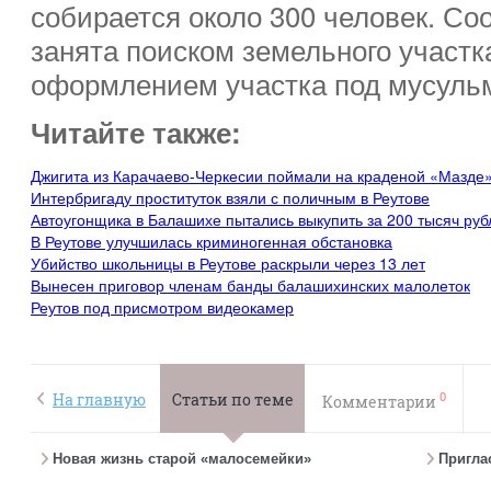
собирается около 300 человек. Со
занята поиском земельного участк
оформлением участка под мусуль
Читайте также:
Джигита из Карачаево-Черкесии поймали на краденой «Мазде»
Интербригаду проституток взяли с поличным в Реутове
Автоугонщика в Балашихе пытались выкупить за 200 тысяч руб
В Реутове улучшилась криминогенная обстановка
Убийство школьницы в Реутове раскрыли через 13 лет
Вынесен приговор членам банды балашихинских малолеток
Реутов под присмотром видеокамер
0
На главную
Статьи по теме
Комментарии
Новая жизнь старой «малосемейки»
Пригла