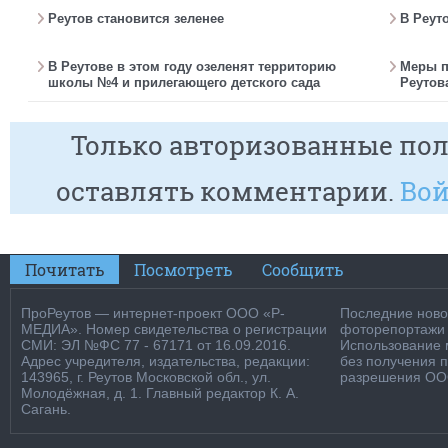
Реутов становится зеленее
В Реут
В Реутове в этом году озеленят территорию
Меры п
школы №4 и прилегающего детского сада
Реутов
Только авторизованные пол
оставлять комментарии.
Вой
Почитать
Посмотреть
Сообщить
ПроРеутов — интернет-проект ООО «Р-
Последние новос
МЕДИА». Номер свидетельства о регистрации
фоторепортажи о
СМИ: ЭЛ №ФС 77 - 67171 от 16.09.2016.
Использование м
Адрес учредителя, издательства, редакции:
без получения 
143965, г. Реутов Московской обл., ул.
разрешения ООО
Молодёжная, д. 1. Главный редактор К. А.
Сагань.