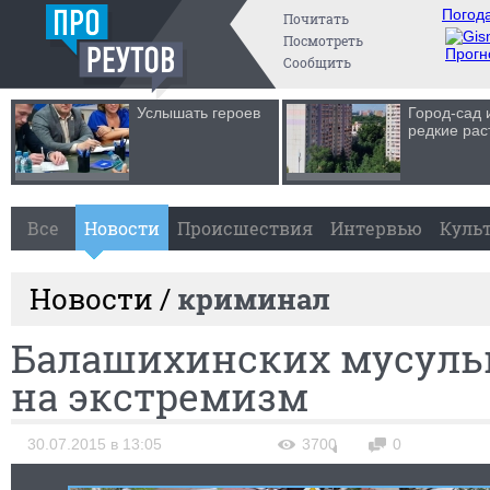
Погода
Почитать
Посмотреть
Прогн
Сообщить
Услышать героев
Город-сад 
редкие рас
Все
Новости
Происшествия
Интервью
Куль
Новости /
криминал
Балашихинских мусуль
на экстремизм
30.07.2015 в 13:05
3700
0