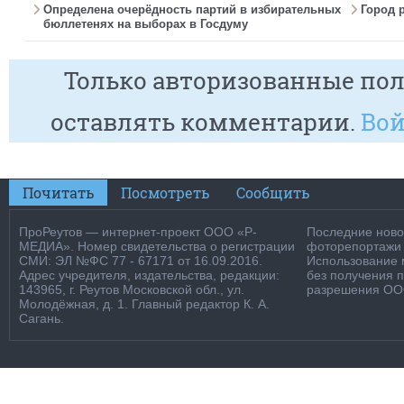
Определена очерёдность партий в избирательных
Город 
бюллетенях на выборах в Госдуму
Только авторизованные пол
оставлять комментарии.
Вой
Почитать
Посмотреть
Сообщить
ПроРеутов — интернет-проект ООО «Р-
Последние новос
МЕДИА». Номер свидетельства о регистрации
фоторепортажи о
СМИ: ЭЛ №ФС 77 - 67171 от 16.09.2016.
Использование м
Адрес учредителя, издательства, редакции:
без получения 
143965, г. Реутов Московской обл., ул.
разрешения ООО
Молодёжная, д. 1. Главный редактор К. А.
Сагань.