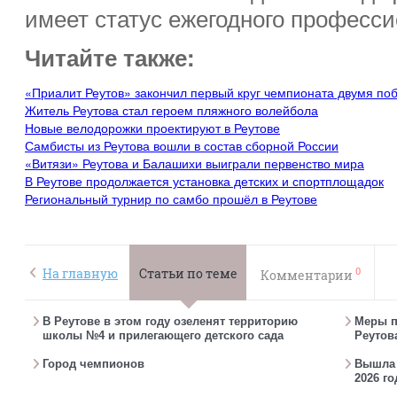
имеет статус ежегодного професси
Читайте также:
«Приалит Реутов» закончил первый круг чемпионата двумя по
Житель Реутова стал героем пляжного волейбола
Новые велодорожки проектируют в Реутове
Самбисты из Реутова вошли в состав сборной России
«Витязи» Реутова и Балашихи выиграли первенство мира
В Реутове продолжается установка детских и спортплощадок
Региональный турнир по самбо прошёл в Реутове
0
На главную
Статьи по теме
Комментарии
В Реутове в этом году озеленят территорию
Меры п
школы №4 и прилегающего детского сада
Реутов
Город чемпионов
Вышла г
2026 го