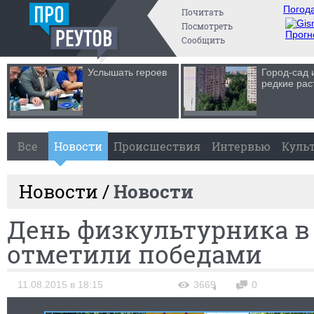
Погода
Почитать
Посмотреть
Прогн
Сообщить
Услышать героев
Город-сад 
редкие рас
Все
Новости
Происшествия
Интервью
Куль
Новости /
Новости
День физкультурника в
отметили победами
11.08.2015 в 18:15
3669
0