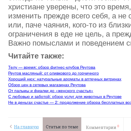
христиане уверены, что это время,
изменить прежде всего себя, а не
или, паче чаяния, кого-то из близки
ограничения в еде не цель, а преж
Важно помыслами и поведением с
Читайте также:
Телу — время: обзор фитнес-клубов Реутова
Реутов масляный: от оливкового до горчичного
Хороший нюх: натуральные ароматы в аптечных витринах
Обзор цен в сетевых магазинах Реутова
От пальмы и фиалки до «женского счастья»
С любовью и заботой: обзор услуг для животных в Реутове
Не в деньгах счастье — 2: продолжение обзора бесплатных в
0
На главную
Статьи по теме
Комментарии