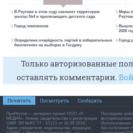
В Реутове в этом году озеленят территорию
Меры п
школы №4 и прилегающего детского сада
Реутов
Город чемпионов
Вышла г
2026 го
Определена очерёдность партий в избирательных
Город 
бюллетенях на выборах в Госдуму
Только авторизованные пол
оставлять комментарии.
Вой
Почитать
Посмотреть
Сообщить
ПроРеутов — интернет-проект ООО «Р-
Последние новос
МЕДИА». Номер свидетельства о регистрации
фоторепортажи о
СМИ: ЭЛ №ФС 77 - 67171 от 16.09.2016.
Использование м
Адрес учредителя, издательства, редакции:
без получения 
143965, г. Реутов Московской обл., ул.
разрешения ООО