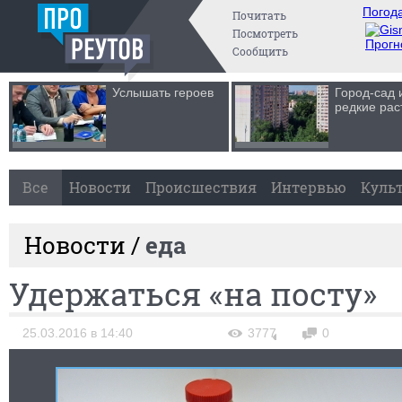
Погода
Почитать
Посмотреть
Прогн
Сообщить
Услышать героев
Город-сад 
редкие рас
Все
Новости
Происшествия
Интервью
Куль
Новости /
еда
Удержаться «на посту»
25.03.2016 в 14:40
3777
0