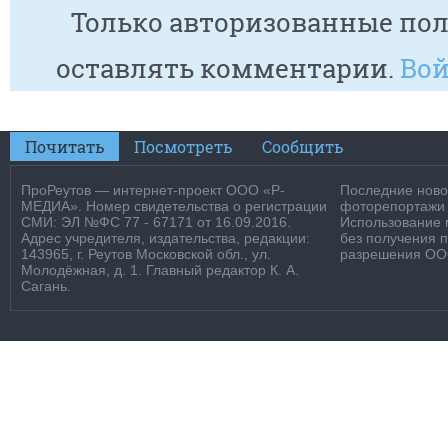
Только авторизованные пол
оставлять комментарии.
Вой
Почитать
Посмотреть
Сообщить
ПроРеутов — интернет-проект ООО «Р-
Последние новос
МЕДИА». Номер свидетельства о регистрации
фоторепортажи о
СМИ: ЭЛ №ФС 77 - 67171 от 16.09.2016.
Использование м
Адрес учредителя, издательства, редакции:
без получения 
143965, г. Реутов Московской обл., ул.
разрешения ООО
Молодёжная, д. 1. Главный редактор К. А.
Сагань.