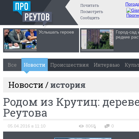
Погода
Почитать
Посмотреть
Прогн
Сообщить
Услышать героев
Город-сад 
редкие рас
Все
Новости
Происшествия
Интервью
Куль
Новости /
история
Родом из Крутиц: дерев
Реутова
05.04.2016 в 11:10
8068
0