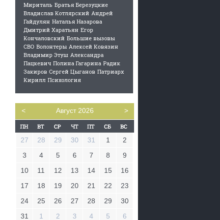
Мириталь
Братья Березуцкие
Владислав Котлярский
Андрей
Гайдулян
Наталья Назарова
Дмитрий Харатьян
Егор
Кончаловский
Большие вызовы
СВО
Волонтеры
Алексей Ковязин
Владимир Этуш
Александра
Пацкевич
Полина Гагарина
Радик
Закиров
Сергей Цыганов
Патриарх
Кирилл
Психология
<
Август 2026
>
27
28
29
30
31
1
2
3
4
5
6
7
8
9
10
11
12
13
14
15
16
17
18
19
20
21
22
23
24
25
26
27
28
29
30
31
1
2
3
4
5
6