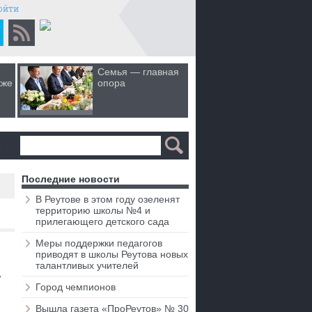
ойти
Семья — главная
Когда лю
кже
опора
первом 
а
Последние новости
В Реутове в этом году озеленят
территорию школы №4 и
прилегающего детского сада
Меры поддержки педагогов
приводят в школы Реутова новых
талантливых учителей
Город чемпионов
Вышла газета «ПроРеутов» № 30