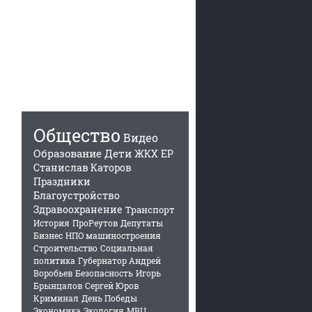
Общество
Видео
Образование
Дети
ЖКХ
ЕР
Станислав Каторов
Праздники
Благоустройство
Здравоохранение
Транспорт
История
ПроРеутов
Депутаты
Бизнес
НПО машиностроения
Строительство
Социальная
политика
Губернатор Андрей
Воробьев
Безопасность
Игорь
Брынцалов
Сергей Юров
Криминал
День Победы
Экономика
Экология
МВЦ