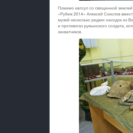
Помимо капсул со священной землей 
«Рубеж 2014» Алексей Соколов вмест
музей несколько редких находок из В
и противогаз румынского солдата, ко
захватчиков.