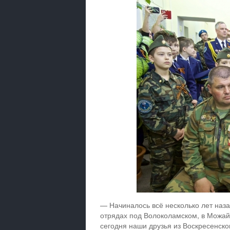
— Начиналось всё несколько лет наза
отрядах под Волоколамском, в Можай
сегодня наши друзья из Воскресенск