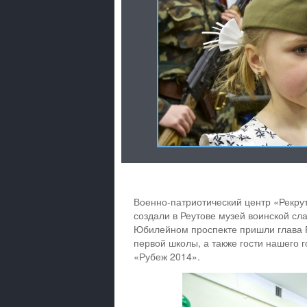
Военно-патриотический центр «Рекру
создали в Реутове музей воинской сл
Юбилейном проспекте пришли глава Р
первой школы, а также гости нашего 
«Рубеж 2014».