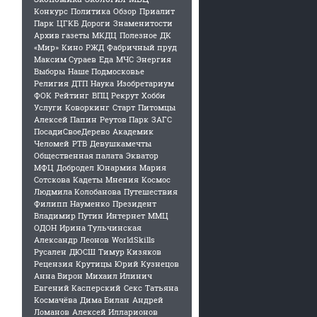
Конкурс
Политика
Обзор
Приалит
Парк
ЦГКБ
Дороги
Знаменитости
Архив газеты
МКДЦ
Полезное
ДК
«Мир»
Кино
РЖД
Фабричный пруд
Максим Сураев
Еда
МЧС
Энергия
Выборы
Наше Подмосковье
Религия
ДТП
Наука
Изобретариум
ФОК
Рейтинг
ВПЦ Рекрут
Хобби
Услуги
Коворкинг
Старт
Питомцы
Алексей Папин
Реутов Парк
ЗАГС
ПосадиСвоеДерево
Академик
Челомей
РТВ
Девушкамечты
Общественная палата
Экватор
МФЦ
Добродел
Юнармия
Мария
Сотскова
Кадеты
Мнения
Космос
Людмила Колобанова
Путешествия
Филипп Науменко
Президент
Владимир Путин
Интернет
ММЦ
ОДОН
Ирина Тульчинская
Александр Леонов
WorldSkills
Русален
ДЮСШ
Тимур Кизяков
Рецензия
Крутицы
Юрий Кузнецов
Анна Вирон
Михаил Илинич
Евгений Касперский
Секс
Татьяна
Космачёва
Дима Билан
Андрей
Ломанов
Алексей Илларионов