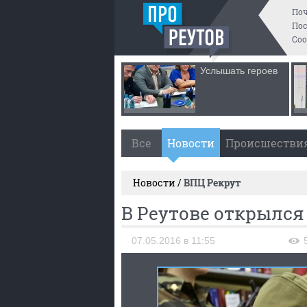
По
Пос
Со
Услышать героев
Все
Новости
Происшестви
Новости /
ВПЦ Рекрут
В Реутове открылся
07.05.2016 в 11:55