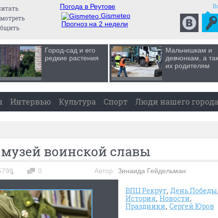
В
Погода в Реутове
читать
Gismeteo
мотреть
Прогноз на 2 недели
общить
Город-сад и его
Мальчишкам и
редкие растения
девчонкам, а та
их родителям
я
Интервью
Культура
Спорт
Люди нашего город
 музей воинской славы
5798
0
Автор:
Зинаида Гейдельман
ВПЦ Рекрут
День Победы
История
Новости
Праздники
Сергей Юров