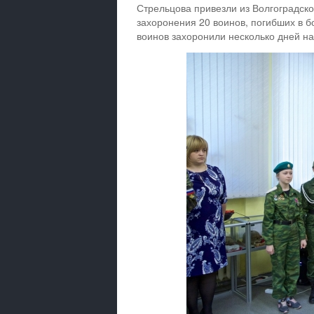
Стрельцова привезли из Волгоградско
захоронения 20 воинов, погибших в б
воинов захоронили несколько дней на