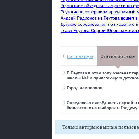
Реутовские айкидоки выступили на ф
Реутовчане совершили праздничный 
Андрей Радионов из Реутова вошёл в 
Детские соревнования по плаванию п
Глава Реутова Сергей Юров наметил 
На главную
Статьи по теме
В Реутове в этом году озеленят те
школы №4 и прилегающего детског
Город чемпионов
Определена очерёдность партий в
бюллетенях на выборах в Госдуму
Только авторизованные пользова