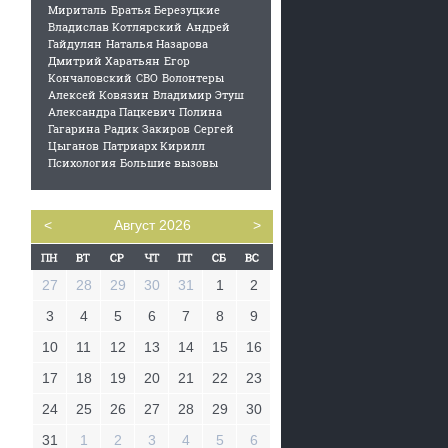
Мириталь
Братья Березуцкие
Владислав Котлярский
Андрей
Гайдулян
Наталья Назарова
Дмитрий Харатьян
Егор
Кончаловский
СВО
Волонтеры
Алексей Ковязин
Владимир Этуш
Александра Пацкевич
Полина
Гагарина
Радик Закиров
Сергей
Цыганов
Патриарх Кирилл
Психология
Большие вызовы
<
Август 2026
>
27
28
29
30
31
1
2
3
4
5
6
7
8
9
10
11
12
13
14
15
16
17
18
19
20
21
22
23
24
25
26
27
28
29
30
31
1
2
3
4
5
6