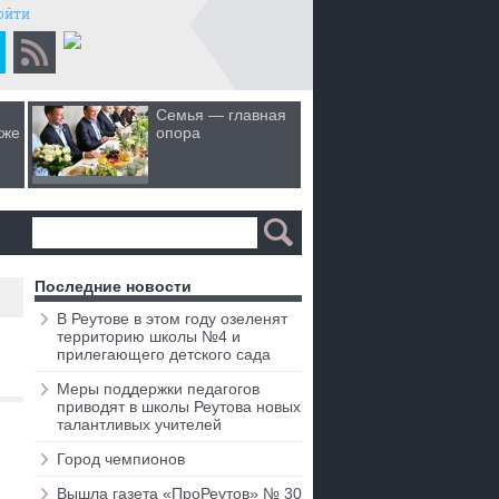
ойти
Семья — главная
Когда лю
кже
опора
первом 
а
Последние новости
В Реутове в этом году озеленят
территорию школы №4 и
прилегающего детского сада
Меры поддержки педагогов
приводят в школы Реутова новых
талантливых учителей
Город чемпионов
Вышла газета «ПроРеутов» № 30