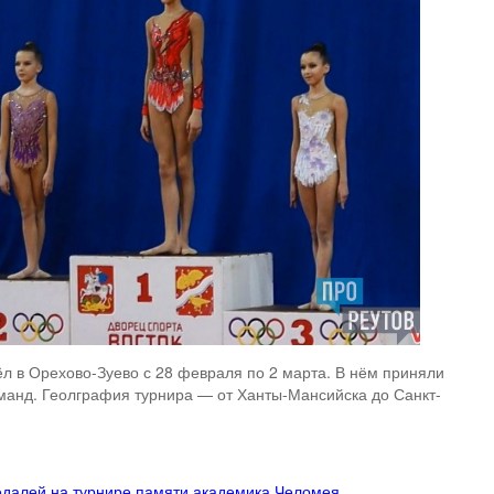
л в Орехово-Зуево с 28 февраля по 2 марта. В нём приняли
оманд. Геолграфия турнира — от Ханты-Мансийска до Санкт-
едалей на турнире памяти академика Челомея