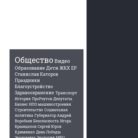
Общество
Видео
Образование
Дети
ЖКХ
ЕР
Станислав Каторов
Праздники
Благоустройство
Здравоохранение
Транспорт
История
ПроРеутов
Депутаты
Бизнес
НПО машиностроения
Строительство
Социальная
политика
Губернатор Андрей
Воробьев
Безопасность
Игорь
Брынцалов
Сергей Юров
Криминал
День Победы
Экономика
Экология
МВЦ