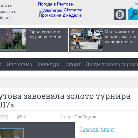
В
Погода в Реутове
читать
Gismeteo
мотреть
Прогноз на 2 недели
общить
Город-сад и его
Мальчишкам и
редкие растения
девчонкам, а та
их родителям
я
Интервью
Культура
Спорт
Люди нашего город
утова завоевала золото турнира
17»
2872
0
Автор:
ПроРеутов
Новости
Спорт