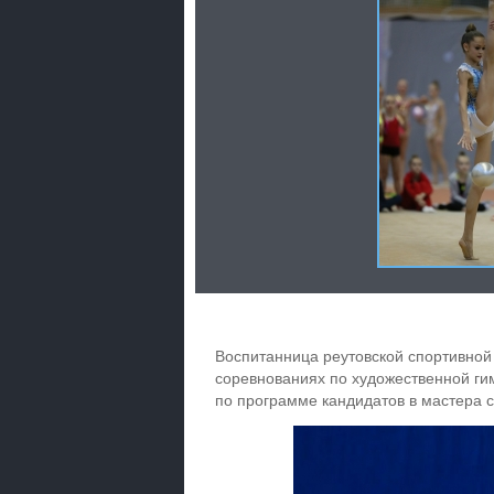
Воспитанница реутовской спортивной
соревнованиях по художественной ги
по программе кандидатов в мастера с