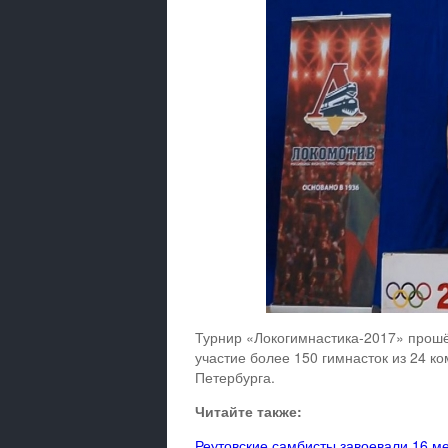
Турнир «Локогимнастика-2017» прошё
участие более 150 гимнасток из 24 к
Петербурга.
Читайте также:
Реутовские самбисты завоевали 16 м