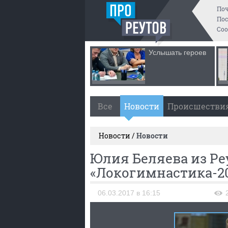
По
Пос
Со
Услышать героев
Все
Новости
Происшестви
Новости /
Новости
Юлия Беляева из Ре
«Локогимнастика-20
06.03.2017 в 16:15