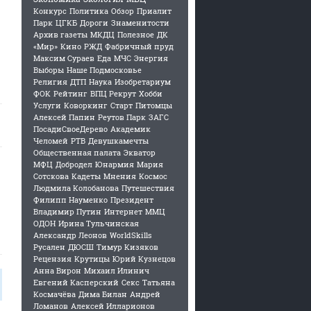
Конкурс
Политика
Обзор
Приалит
Парк
ЦГКБ
Дороги
Знаменитости
Архив газеты
МКДЦ
Полезное
ДК
«Мир»
Кино
РЖД
Фабричный пруд
Максим Сураев
Еда
МЧС
Энергия
Выборы
Наше Подмосковье
Религия
ДТП
Наука
Изобретариум
ФОК
Рейтинг
ВПЦ Рекрут
Хобби
Услуги
Коворкинг
Старт
Питомцы
Алексей Папин
Реутов Парк
ЗАГС
ПосадиСвоеДерево
Академик
Челомей
РТВ
Девушкамечты
Общественная палата
Экватор
МФЦ
Добродел
Юнармия
Мария
Сотскова
Кадеты
Мнения
Космос
Людмила Колобанова
Путешествия
Филипп Науменко
Президент
Владимир Путин
Интернет
ММЦ
ОДОН
Ирина Тульчинская
Александр Леонов
WorldSkills
Русален
ДЮСШ
Тимур Кизяков
Рецензия
Крутицы
Юрий Кузнецов
Анна Вирон
Михаил Илинич
Евгений Касперский
Секс
Татьяна
Космачёва
Дима Билан
Андрей
Ломанов
Алексей Илларионов