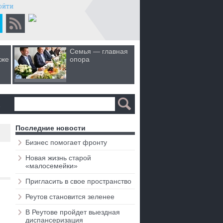
ойти
Семья — главная
Когда лю
кже
опора
первом 
а
Последние новости
Бизнес помогает фронту
Новая жизнь старой
«малосемейки»
Пригласить в свое пространство
Реутов становится зеленее
В Реутове пройдет выездная
диспансеризация