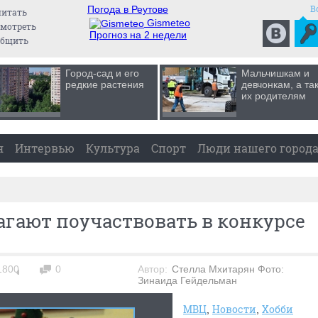
В
Погода в Реутове
читать
Gismeteo
мотреть
Прогноз на 2 недели
общить
Город-сад и его
Мальчишкам и
редкие растения
девчонкам, а та
их родителям
я
Интервью
Культура
Спорт
Люди нашего город
гают поучаствовать в конкурсе
1800
0
Автор:
Стелла Мхитарян Фото:
Зинаида Гейдельман
МВЦ
Новости
Хобби