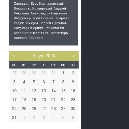
Харатьян
Егор Кончаловский
Владислав Котлярский
Андрей
Гайдулян
Александра Пацкевич
Владимир Этуш
Полина Гагарина
Радик Закиров
Сергей Цыганов
Патриарх Кирилл
Психология
Большие вызовы
СВО
Волонтеры
Алексей Ковязин
<
Август 2026
>
27
28
29
30
31
1
2
3
4
5
6
7
8
9
10
11
12
13
14
15
16
17
18
19
20
21
22
23
24
25
26
27
28
29
30
31
1
2
3
4
5
6