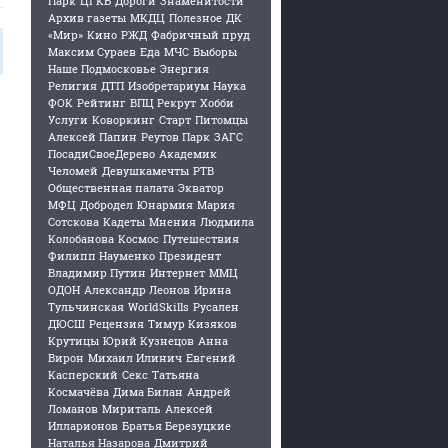
Парк
ЦГКБ
Дороги
Знаменитости
Архив газеты
МКДЦ
Полезное
ДК
«Мир»
Кино
РЖД
Фабричный пруд
Максим Сураев
Еда
МЧС
Выборы
Наше Подмосковье
Энергия
Религия
ДТП
Изобретариум
Наука
ФОК
Рейтинг
ВПЦ Рекрут
Хобби
Услуги
Коворкинг
Старт
Питомцы
Алексей Папин
Реутов Парк
ЗАГС
ПосадиСвоеДерево
Академик
Челомей
Девушкамечты
РТВ
Общественная палата
Экватор
МФЦ
Добродел
Юнармия
Мария
Сотскова
Кадеты
Мнения
Людмила
Колобанова
Космос
Путешествия
Филипп Науменко
Президент
Владимир Путин
Интернет
ММЦ
ОДОН
Александр Леонов
Ирина
Тульчинская
WorldSkills
Русален
ДЮСШ
Рецензия
Тимур Кизяков
Крутицы
Юрий Кузнецов
Анна
Вирон
Михаил Илинич
Евгений
Касперский
Секс
Татьяна
Космачёва
Дима Билан
Андрей
Ломанов
Мириталь
Алексей
Илларионов
Братья Березуцкие
Наталья Назарова
Дмитрий