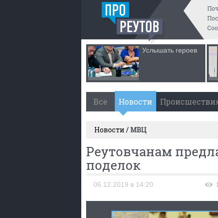
По
Пос
Со
Услышать героев
Все
Новости
Происшестви
Новости /
МВЦ
Реутовчанам предла
поделок
06.12.2019 в 14:20