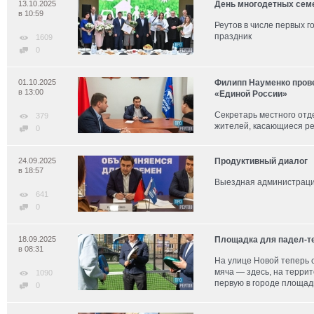
13.10.2025
День многодетных сем
в 10:59
Реутов в числе первых 
праздник
1609
0
01.10.2025
Филипп Науменко пров
в 13:00
«Единой России»
Секретарь местного отд
379
жителей, касающиеся ре
0
24.09.2025
Продуктивный диалог
в 18:57
Выездная администрация
641
0
18.09.2025
Площадка для падел-те
в 08:31
На улице Новой теперь 
мяча — здесь, на терри
1090
первую в городе площад
0