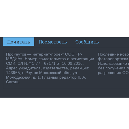
Почитать
Посмотреть
Сообщить
ПроРеутов — интернет-проект ООО «Р-
Последние новос
МЕДИА». Номер свидетельства о регистрации
фоторепортажи о
СМИ: ЭЛ №ФС 77 - 67171 от 16.09.2016.
Использование м
Адрес учредителя, издательства, редакции:
без получения 
143965, г. Реутов Московской обл., ул.
разрешения ООО
Молодёжная, д. 1. Главный редактор К. А.
Сагань.