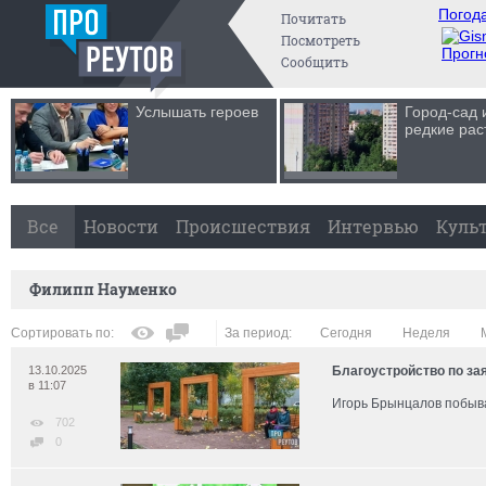
Погода
Почитать
Посмотреть
Прогн
Сообщить
Услышать героев
Город-сад 
редкие рас
Все
Новости
Происшествия
Интервью
Куль
Филипп Науменко
Сортировать по:
За период:
Сегодня
Неделя
13.10.2025
Благоустройство по за
в 11:07
Игорь Брынцалов побыва
702
0