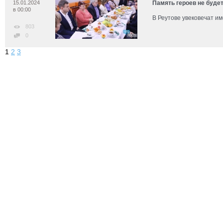
15.01.2024
Память героев не буде
в 00:00
В Реутове увековечат и
803
0
1
2
3