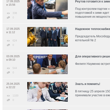
17.09.2025
Реутов готовится к зим
в 15:56
Под контролем партии «
подготовкой к зиме иде
338
повышения их мощности
0
17.09.2025
Надежное теплоснабж
в 11:12
Председатель Мособлдум
котельной № 2
624
0
03.09.2025
Для оперативного реше
в 09:10
Филипп Науменко встрет
544
0
25.04.2025
Знать и помнить!
в 22:22
В пятницу 25 апреля 15
принимали участие в е
1100
0