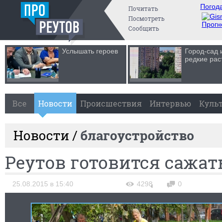
Погода
Почитать
Посмотреть
Прогн
Сообщить
Услышать героев
Город-сад 
редкие рас
Все
Новости
Происшествия
Интервью
Куль
Новости /
благоустройство
Реутов готовится сажат
25.08.2015 в 15:40
4298
0