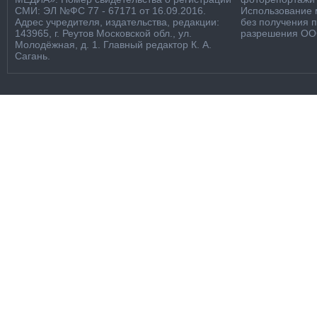
СМИ: ЭЛ №ФС 77 - 67171 от 16.09.2016.
Использование м
Адрес учредителя, издательства, редакции:
без получения 
143965, г. Реутов Московской обл., ул.
разрешения ООО
Молодёжная, д. 1. Главный редактор К. А.
Сагань.