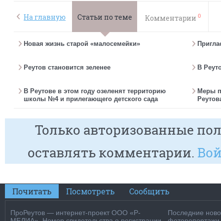
0
На главную
Статьи по теме
Комментарии
Новая жизнь старой «малосемейки»
Пригла
Реутов становится зеленее
В Реут
В Реутове в этом году озеленят территорию
Меры п
школы №4 и прилегающего детского сада
Реутов
Только авторизованные пол
оставлять комментарии.
Вой
Почитать
Посмотреть
Сообщить
ПроРеутов — интернет-проект ООО «Р-
Последние новос
МЕДИА». Номер свидетельства о регистрации
фоторепортажи о