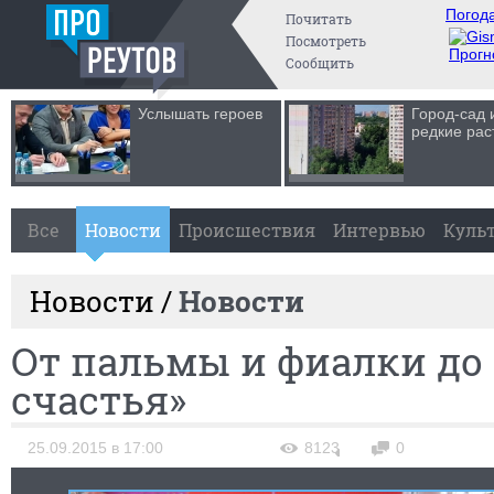
Погода
Почитать
Посмотреть
Прогн
Сообщить
Услышать героев
Город-сад 
редкие рас
Все
Новости
Происшествия
Интервью
Куль
Новости /
Новости
От пальмы и фиалки до
счастья»
25.09.2015 в 17:00
8123
0