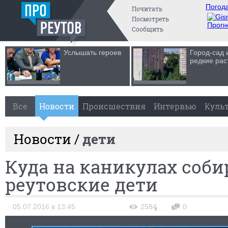
Погода
Почитать
Посмотреть
Прогн
Сообщить
Услышать героев
Город-сад 
редкие рас
Все
Новости
Происшествия
Интервью
Куль
Новости /
дети
Куда на каникулах соб
реутовские дети
05.07.2016 в 13:45
2584
0