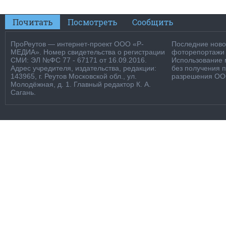
Почитать
Посмотреть
Сообщить
ПроРеутов — интернет-проект ООО «Р-
Последние новос
МЕДИА». Номер свидетельства о регистрации
фоторепортажи о
СМИ: ЭЛ №ФС 77 - 67171 от 16.09.2016.
Использование м
Адрес учредителя, издательства, редакции:
без получения 
143965, г. Реутов Московской обл., ул.
разрешения ООО
Молодёжная, д. 1. Главный редактор К. А.
Сагань.