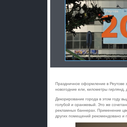
Праздничное оформление в Реутове з
новогодние ели, километры гирлянд, 
Декорирование города в этом году вы
голубой и оранжевый. Это же сочета
рекламных баннерах. Применение цв
других помещений рекомендовано и 