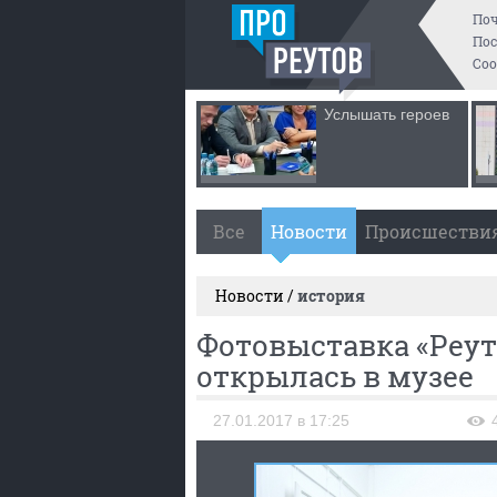
По
Пос
Со
Услышать героев
Все
Новости
Происшестви
Новости /
история
Фотовыставка «Реут
открылась в музее
27.01.2017 в 17:25