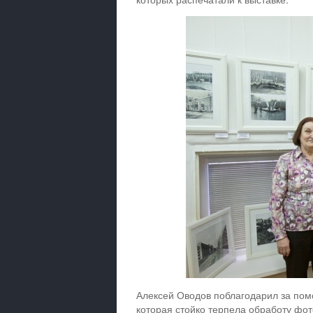
Алексей Оводов поблагодарил за помо
которая стойко терпела обработу фот