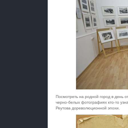
Посмотреть на родной город в день от
черно-белых фотографиях кто-то узна
Реутова дореволюционной эпохи.