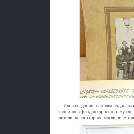
— Идея создания выставки родилась н
хранятся в фондах городского музея,
жители нашего города могли посмотре