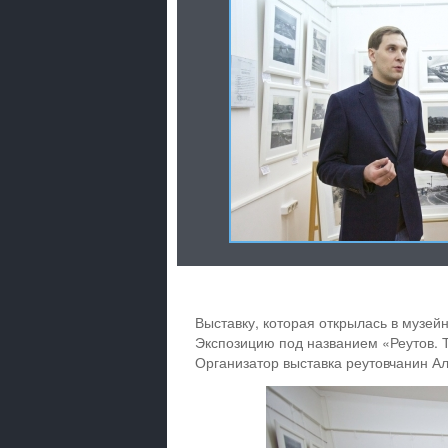
Выставку, которая открылась в музе
Экспозицию под названием «Реутов. Т
Организатор выставка реутовчанин Ал