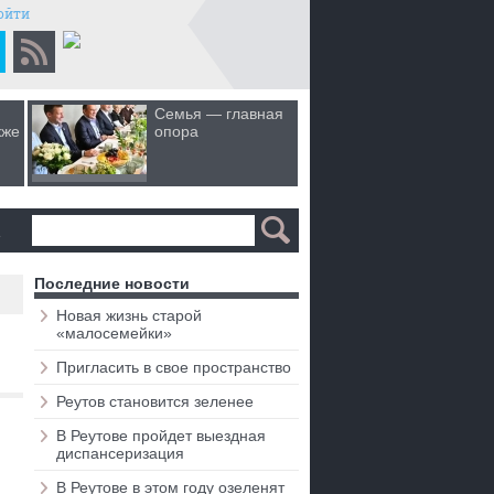
ойти
Семья — главная
Когда лю
кже
опора
первом 
а
Последние новости
Новая жизнь старой
«малосемейки»
Пригласить в свое пространство
Реутов становится зеленее
В Реутове пройдет выездная
диспансеризация
В Реутове в этом году озеленят