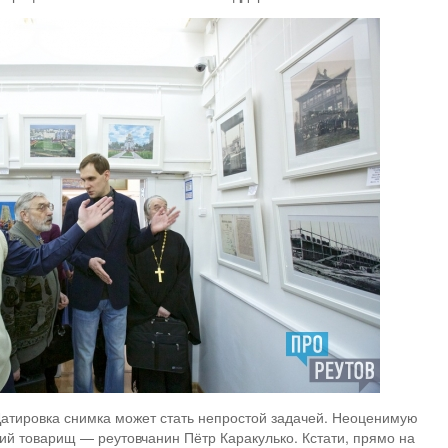
атировка снимка может стать непростой задачей. Неоценимую
ий товарищ — реутовчанин Пётр Каракулько. Кстати, прямо на