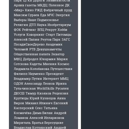
Парк
ЦГКБ
Дороги
Знаменитости
Архив газеты
МКДЦ
Полезное
ДК
«Мир»
Кино
РЖД
Фабричный пруд
Максим Сураев
Еда
МЧС
Энергия
Выборы
Наше Подмосковье
Религия
ДТП
Наука
Изобретариум
ФОК
Рейтинг
ВПЦ Рекрут
Хобби
Услуги
Коворкинг
Старт
Питомцы
Алексей Папин
Реутов Парк
ЗАГС
ПосадиСвоеДерево
Академик
Челомей
РТВ
Девушкамечты
Общественная палата
Экватор
МФЦ
Добродел
Юнармия
Мария
Сотскова
Кадеты
Мнения
Космос
Людмила Колобанова
Путешествия
Филипп Науменко
Президент
Владимир Путин
Интернет
ММЦ
ОДОН
Александр Леонов
Ирина
Тульчинская
WorldSkills
Русален
ДЮСШ
Тимур Кизяков
Рецензия
Крутицы
Юрий Кузнецов
Анна
и
Вирон
Михаил Илинич
Евгений
Касперский
Секс
Татьяна
Космачёва
Дима Билан
Андрей
Ломанов
Алексей Илларионов
Мириталь
Братья Березуцкие
Владислав Котлярский
Андрей