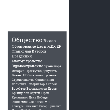
Общество
Видео
Образование
Дети
ЖКХ
ЕР
Станислав Каторов
Праздники
Благоустройство
Здравоохранение
Транспорт
История
ПроРеутов
Депутаты
Бизнес
НПО машиностроения
Строительство
Социальная
политика
Губернатор Андрей
Воробьев
Безопасность
Игорь
Брынцалов
Сергей Юров
Криминал
День Победы
Экономика
Экология
МВЦ
Конкурс
Политика
Обзор
Приалит