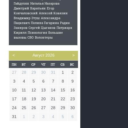
Гайдулян
Наталья Назарова
Дмитрий Харатьян
Егор
Кончаловский
Алексей Ковязин
Владимир Этуш
Александра
Пацкевич
Полина Гагарина
Радик
Закиров
Сергей Цыганов
Патриарх
Кирилл
Психология
Большие
вызовы
СВО
Волонтеры
<
Август 2026
>
27
28
29
30
31
1
2
3
4
5
6
7
8
9
10
11
12
13
14
15
16
17
18
19
20
21
22
23
24
25
26
27
28
29
30
31
1
2
3
4
5
6