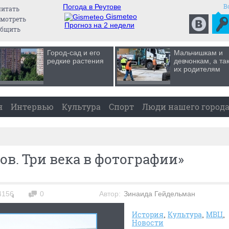
В
Погода в Реутове
читать
Gismeteo
мотреть
Прогноз на 2 недели
общить
Город-сад и его
Мальчишкам и
редкие растения
девчонкам, а та
их родителям
я
Интервью
Культура
Спорт
Люди нашего город
ов. Три века в фотографии»
4156
0
Автор:
Зинаида Гейдельман
История
Культура
МВЦ
Новости