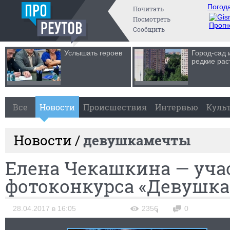
Погода
Почитать
Посмотреть
Прогн
Сообщить
Услышать героев
Город-сад 
редкие рас
Все
Новости
Происшествия
Интервью
Куль
Новости /
девушкамечты
Елена Чекашкина — уча
фотоконкурса «Девушка
28.04.2017 в 16:05
2356
0