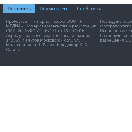
Почитать
Посмотреть
Сообщить
ПроРеутов — интернет-проект ООО «Р-
Последние новос
МЕДИА». Номер свидетельства о регистрации
фоторепортажи о
СМИ: ЭЛ №ФС 77 - 67171 от 16.09.2016.
Использование м
Адрес учредителя, издательства, редакции:
без получения 
143965, г. Реутов Московской обл., ул.
разрешения ООО
Молодёжная, д. 1. Главный редактор К. А.
Сагань.