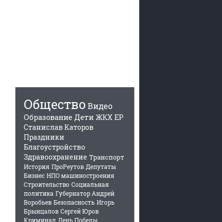
Общество
Видео
Образование
Дети
ЖКХ
ЕР
Станислав Каторов
Праздники
Благоустройство
Здравоохранение
Транспорт
История
ПроРеутов
Депутаты
Бизнес
НПО машиностроения
Строительство
Социальная
политика
Губернатор Андрей
Воробьев
Безопасность
Игорь
Брынцалов
Сергей Юров
Криминал
День Победы