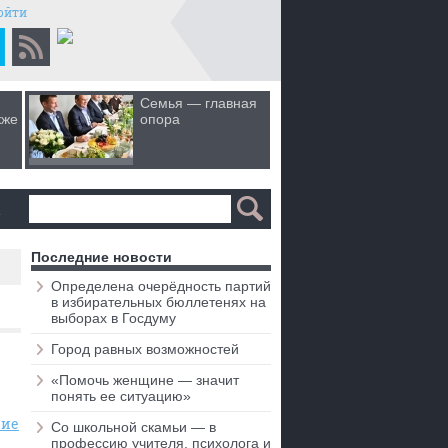
ойти
Семья — главная
Когда лю
кже
опора
первом 
а
Последние новости
Определена очерёдность партий
в избирательных бюллетенях на
выборах в Госдуму
Город равных возможностей
«Помочь женщине — значит
понять ее ситуацию»
ние
Со школьной скамьи — в
профессию учителя, психолога и