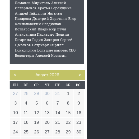
Ломанов
Мириталь
Алексей
Илларионов
Братья Березуцкие
Андрей Гайдулян
Наталья
Назарова
Дмитрий Харатьян
Егор
Кончаловский
Владислав
Котлярский
Владимир Этуш
Александра Пацкевич
Полина
Гагарина
Радик Закиров
Сергей
Цыганов
Патриарх Кирилл
Психология
Большие вызовы
СВО
Волонтеры
Алексей Ковязин
<
Август 2026
>
27
28
29
30
31
1
2
3
4
5
6
7
8
9
10
11
12
13
14
15
16
17
18
19
20
21
22
23
24
25
26
27
28
29
30