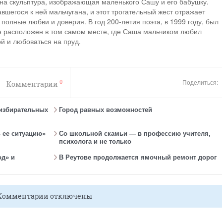
ена скульптура, изображающая маленького Сашу и его бабушку.
шегося к ней мальчугана, и этот трогательный жест отражает
полные любви и доверия. В год 200-летия поэта, в 1999 году, был
н расположен в том самом месте, где Саша мальчиком любил
й и любоваться на пруд.
0
Комментарии
Поделиться:
 избирательных
Город равных возможностей
 ее ситуацию»
Со школьной скамьи — в профессию учителя,
психолога и не только
од» и
В Реутове продолжается ямочный ремонт дорог
Комментарии отключены