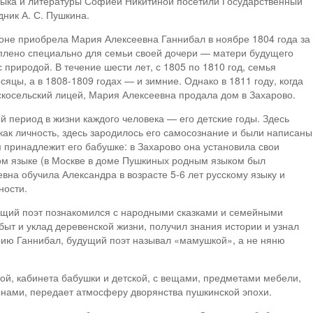
языка и литературы Софией Никитиной посетили Государственный
ник А. С. Пушкина.
оне приобрела Мария Алексеевна Ганнибал в ноябре 1804 года за
уплено специально для семьи своей дочери — матери будущего
с природой. В течение шести лет, с 1805 по 1810 год, семья
яцы, а в 1808-1809 годах — и зимние. Однако в 1811 году, когда
скосельский лицей, Мария Алексеевна продала дом в Захарово.
й период в жизни каждого человека — его детские годы. Здесь
ак личность, здесь зародилось его самосознание и были написаны
м принадлежит его бабушке: в Захарово она установила свои
ком языке (в Москве в доме Пушкиных родным языком был
на обучила Александра в возрасте 5-6 лет русскому языку и
ности.
дущий поэт познакомился с народными сказками и семейными
ыт и уклад деревенской жизни, получил знания истории и узнал
ию Ганнибал, будущий поэт называл «мамушкой», а не няню
вой, кабинета бабушки и детской, с вещами, предметами мебели,
онами, передает атмосферу дворянства пушкинской эпохи.