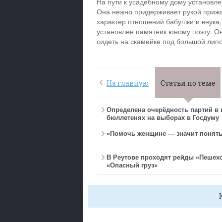
На пути к усадебному дому установл
Она нежно придерживает рукой прижав
характер отношений бабушки и внука, 
установлен памятник юному поэту. О
сидеть на скамейке под большой липо
На главную
Статьи по теме
Определена очерёдность партий в
бюллетенях на выборах в Госдуму
«Помочь женщине — значит понять
В Реутове проходят рейды «Пешех
«Опасный груз»