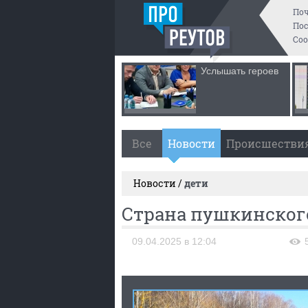
По
Пос
Со
Услышать героев
Все
Новости
Происшестви
Новости /
дети
Страна пушкинског
09.04.2025 в 12:04