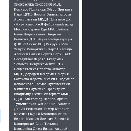
Экономика
Экология
МВЦ
Конкурс
Политика
Обзор
Приалит
Парк
ЦГКБ
Дороги
Знаменитости
Архив газеты
МКДЦ
Полезное
ДК
«Мир»
Кино
РЖД
Фабричный пруд
Максим Сураев
Еда
МЧС
Выборы
Наше Подмосковье
Энергия
Религия
ДТП
Наука
Изобретариум
ФОК
Рейтинг
ВПЦ Рекрут
Хобби
Услуги
Коворкинг
Старт
Питомцы
Алексей Папин
Реутов Парк
ЗАГС
ПосадиСвоеДерево
Академик
Челомей
Девушкамечты
РТВ
Общественная палата
Экватор
МФЦ
Добродел
Юнармия
Мария
Сотскова
Кадеты
Мнения
Людмила
Колобанова
Космос
Путешествия
Филипп Науменко
Президент
Владимир Путин
Интернет
ММЦ
ОДОН
Александр Леонов
Ирина
Тульчинская
WorldSkills
Русален
ДЮСШ
Рецензия
Тимур Кизяков
Крутицы
Юрий Кузнецов
Анна
Вирон
Михаил Илинич
Евгений
Касперский
Секс
Татьяна
Космачёва
Дима Билан
Андрей