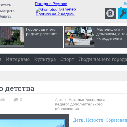
В
Погода в Реутове
читать
Gismeteo
мотреть
Прогноз на 2 недели
общить
Город-сад и его
Мальчишкам и
редкие растения
девчонкам, а та
их родителям
я
Интервью
Культура
Спорт
Люди нашего город
о детства
555
0
Автор:
Наталья Беспалова,
педагог дополнительного
образования
Дети
Новости
Образова