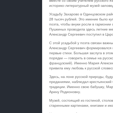
вместе со своим учителем русского 
историко-литературный музей-заповед
Усадьбу Захарово в Одинцовском рай
28 тысяч рублей. Это имение было к
поэта, чтобы внуки росли в гармонии 
Пушкиных проводила здесь летние мес
Александр Сергеевич поступил в Цар
С этой усадьбой у поэта связан важны
Александр Сергеевич формировался к
первые стихи. Большая заслуга в это
порядки — говорить в семье на русс
французский). Именно Мария Алексеев
привила ему любовь к русской словес
Здесь, на лоне русской природы, бу
преданиями, наблюдал крестьянский б
традиции. Именно свою бабушку, Мар
Арину Родионовну.
Музей, состоящий из гостиной, столо
старинными картинами, книгами и ик