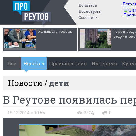
Погода
Почитать
Посмотреть
Прогн
Сообщить
Услышать героев
Город-сад 
редкие рас
Все
Новости
Происшествия
Интервью
Куль
Новости /
дети
В Реутове появилась пе
19.12.2014 в 10:55
3224
0