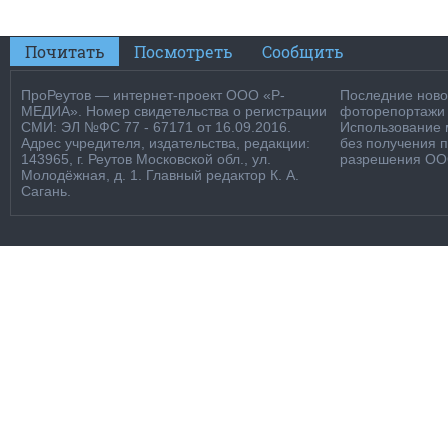
Почитать
Посмотреть
Сообщить
ПроРеутов — интернет-проект ООО «Р-
Последние новос
МЕДИА». Номер свидетельства о регистрации
фоторепортажи о
СМИ: ЭЛ №ФС 77 - 67171 от 16.09.2016.
Использование м
Адрес учредителя, издательства, редакции:
без получения 
143965, г. Реутов Московской обл., ул.
разрешения ООО
Молодёжная, д. 1. Главный редактор К. А.
Сагань.