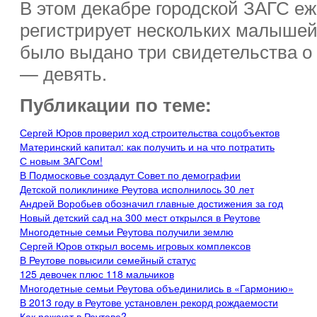
В этом декабре городской ЗАГС е
регистрирует нескольких малышей
было выдано три свидетельства о
— девять.
Публикации по теме:
Сергей Юров проверил ход строительства соцобъектов
Материнский капитал: как получить и на что потратить
С новым ЗАГСом!
В Подмосковье создадут Совет по демографии
Детской поликлинике Реутова исполнилось 30 лет
Андрей Воробьев обозначил главные достижения за год
Новый детский сад на 300 мест открылся в Реутове
Многодетные семьи Реутова получили землю
Сергей Юров открыл восемь игровых комплексов
В Реутове повысили семейный статус
125 девочек плюс 118 мальчиков
Многодетные семьи Реутова объединились в «Гармонию»
В 2013 году в Реутове установлен рекорд рождаемости
Как рожают в Реутове?