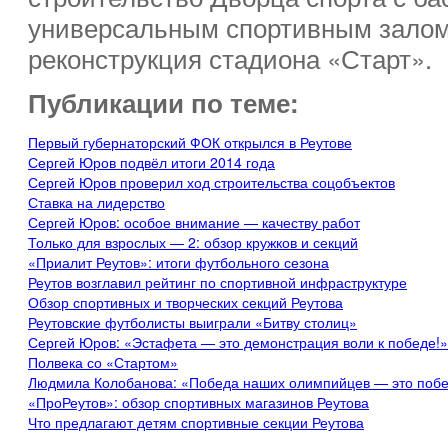
универсальным спортивным залом
реконструкция стадиона «Старт».
Публикации по теме:
Первый губернаторский ФОК открылся в Реутове
Сергей Юров подвёл итоги 2014 года
Сергей Юров проверил ход строительства соцобъектов
Ставка на лидерство
Сергей Юров: особое внимание — качеству работ
Только для взрослых — 2: обзор кружков и секций
«Приалит Реутов»: итоги футбольного сезона
Реутов возглавил рейтинг по спортивной инфраструктуре
Обзор спортивных и творческих секций Реутова
Реутовские футболисты выиграли «Битву столиц»
Сергей Юров: «Эстафета — это демонстрация воли к победе!»
Полвека со «Стартом»
Людмила Колобанова: «Победа наших олимпийцев — это побе
«ПроРеутов»: обзор спортивных магазинов Реутова
Что предлагают детям спортивные секции Реутова