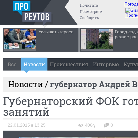
Погода
Почитать
Посмотреть
Прогн
Сообщить
Услышать героев
Город-сад 
редкие рас
Все
Новости
Происшествия
Интервью
Куль
Новости /
губернатор Андрей В
Губернаторский ФОК гот
занятий
22.01.2015 в 13:25
4064
0