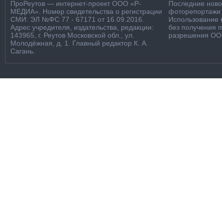
ПроРеутов — интернет-проект ООО «Р-
Последние новос
МЕДИА». Номер свидетельства о регистрации
фоторепортажи о
СМИ: ЭЛ №ФС 77 - 67171 от 16.09.2016.
Использование м
Адрес учредителя, издательства, редакции:
без получения 
143965, г. Реутов Московской обл., ул.
разрешения ООО
Молодёжная, д. 1. Главный редактор К. А.
Сагань.