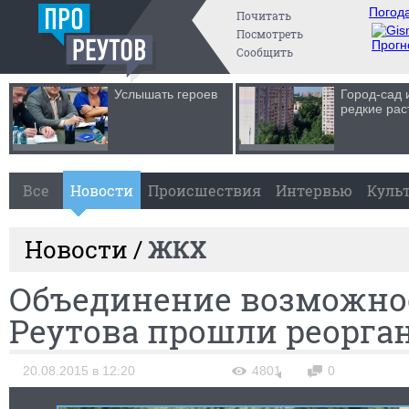
Погода
Почитать
Посмотреть
Прогн
Сообщить
Услышать героев
Город-сад 
редкие рас
Все
Новости
Происшествия
Интервью
Куль
Новости /
ЖКХ
Объединение возможнос
Реутова прошли реорга
20.08.2015 в 12:20
4801
0