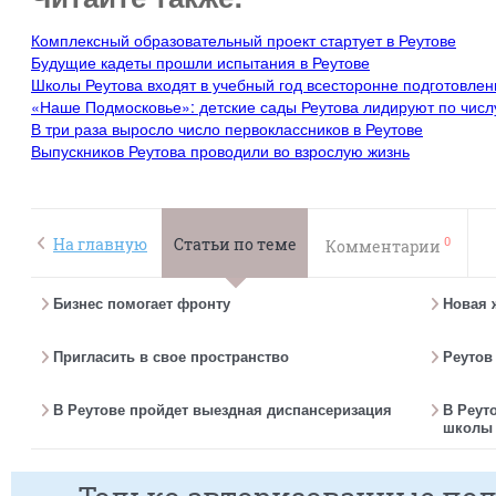
Комплексный образовательный проект стартует в Реутове
Будущие кадеты прошли испытания в Реутове
Школы Реутова входят в учебный год всесторонне подготовле
«Наше Подмосковье»: детские сады Реутова лидируют по числ
В три раза выросло число первоклассников в Реутове
Выпускников Реутова проводили во взрослую жизнь
0
На главную
Статьи по теме
Комментарии
Бизнес помогает фронту
Новая 
Пригласить в свое пространство
Реутов
В Реутове пройдет выездная диспансеризация
В Реут
школы 