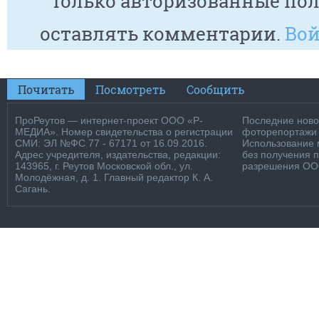
Только авторизованные пол
оставлять комментарии.
Вой
Почитать
Посмотреть
Сообщить
ПроРеутов — интернет-проект ООО «Р-
Последние новос
МЕДИА». Номер свидетельства о регистрации
фоторепортажи о
СМИ: ЭЛ №ФС 77 - 67171 от 16.09.2016.
Использование м
Адрес учредителя, издательства, редакции:
без получения 
143965, г. Реутов Московской обл., ул.
разрешения ООО
Молодёжная, д. 1. Главный редактор К. А.
Сагань.