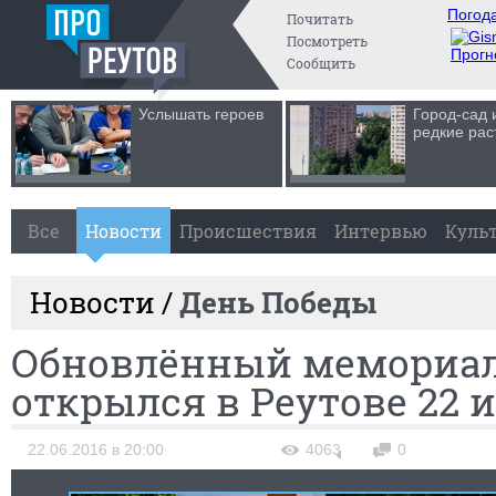
Погода
Почитать
Посмотреть
Прогн
Сообщить
Услышать героев
Город-сад 
редкие рас
Все
Новости
Происшествия
Интервью
Куль
Новости /
День Победы
Обновлённый мемориа
открылся в Реутове 22 
22.06.2016 в 20:00
4063
0