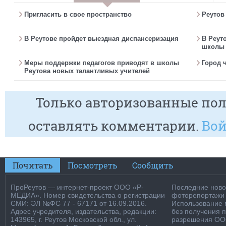
Пригласить в свое пространство
Реутов
В Реутове пройдет выездная диспансеризация
В Реут
школы 
Меры поддержки педагогов приводят в школы
Город 
Реутова новых талантливых учителей
Только авторизованные пол
оставлять комментарии.
Вой
Почитать
Посмотреть
Сообщить
ПроРеутов — интернет-проект ООО «Р-
Последние новос
МЕДИА». Номер свидетельства о регистрации
фоторепортажи о
СМИ: ЭЛ №ФС 77 - 67171 от 16.09.2016.
Использование м
Адрес учредителя, издательства, редакции:
без получения 
143965, г. Реутов Московской обл., ул.
разрешения ООО