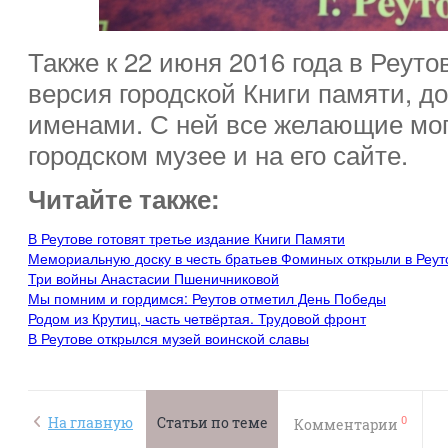
Также к 22 июня 2016 года в Реуто
версия городской Книги памяти, 
именами. С ней все желающие мог
городском музее и на его сайте.
Читайте также:
В Реутове готовят третье издание Книги Памяти
Мемориальную доску в честь братьев Фоминых открыли в Реут
Три войны Анастасии Пшеничниковой
Мы помним и гордимся: Реутов отметил День Победы
Родом из Крутиц, часть четвёртая. Трудовой фронт
В Реутове открылся музей воинской славы
0
На главную
Статьи по теме
Комментарии