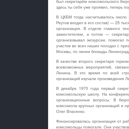
был секретарём комсомольского бюро
здесь ты себя уже проявил, теперь п
В ЦКБМ тогда насчитывалось около 
Реутов входил в его состав) — 25 ты
организация. В отделе главного те
заместителем, а потом — секрета
организовывал экскурсии, помогал
участие во всех наших походах с пр
Москвы, по линии блокады Ленинград
В качестве второго секретаря горк
всевозможных мероприятий, связан
Ленина. В это время по всей стр
организаций изучали произведения Л
В декабре 1970 года первый секре
комсомольскую школу. На конференц
организационные вопросы. В бюро
комсомола крупных организаций и пр
Олег Власенко.
Финансировалась организация от рабо
комсомольцы помогали. Они участвова