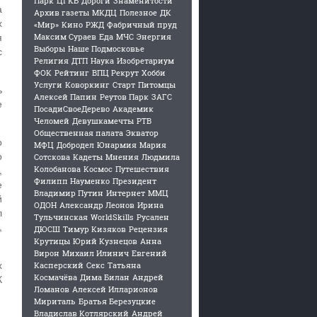
Парк
ЦГКБ
Дороги
Знаменитости
а
Архив газеты
МКДЦ
Полезное
ДК
х
«Мир»
Кино
РЖД
Фабричный пруд
я
Максим Сураев
Еда
МЧС
Энергия
Выборы
Наше Подмосковье
с
Религия
ДТП
Наука
Изобретариум
ФОК
Рейтинг
ВПЦ Рекрут
Хобби
Услуги
Коворкинг
Старт
Питомцы
ь
Алексей Папин
Реутов Парк
ЗАГС
е
ПосадиСвоеДерево
Академик
Челомей
Девушкамечты
РТВ
Общественная палата
Экватор
о
МФЦ
Добродел
Юнармия
Мария
о
Сотскова
Кадеты
Мнения
Людмила
,
Колобанова
Космос
Путешествия
Филипп Науменко
Президент
е
Владимир Путин
Интернет
ММЦ
й
ОДОН
Александр Леонов
Ирина
л
Тульчинская
WorldSkills
Русален
,
ДЮСШ
Тимур Кизяков
Рецензия
Крутицы
Юрий Кузнецов
Анна
Вирон
Михаил Илинич
Евгений
х
Касперский
Секс
Татьяна
К
Космачёва
Дима Билан
Андрей
Ломанов
Алексей Илларионов
Мириталь
Братья Березуцкие
Владислав Котлярский
Андрей