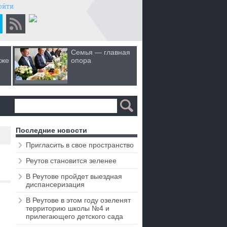
ойти
Семья — главная
Когда лю
кже
опора
первом 
а
Последние новости
Пригласить в свое пространство
Реутов становится зеленее
В Реутове пройдет выездная
диспансеризация
В Реутове в этом году озеленят
территорию школы №4 и
прилегающего детского сада