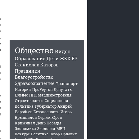
—
а
я
а
,
е
Общество
ы
Видео
Образование
Дети
ЖКХ
ЕР
Станислав Каторов
м
Праздники
я
Благоустройство
х
Здравоохранение
Транспорт
История
ПроРеутов
Депутаты
ю
Бизнес
НПО машиностроения
е
Строительство
Социальная
политика
Губернатор Андрей
в
Воробьев
Безопасность
Игорь
м
Брынцалов
Сергей Юров
Криминал
День Победы
Экономика
Экология
МВЦ
м
Конкурс
Политика
Обзор
Приалит
,