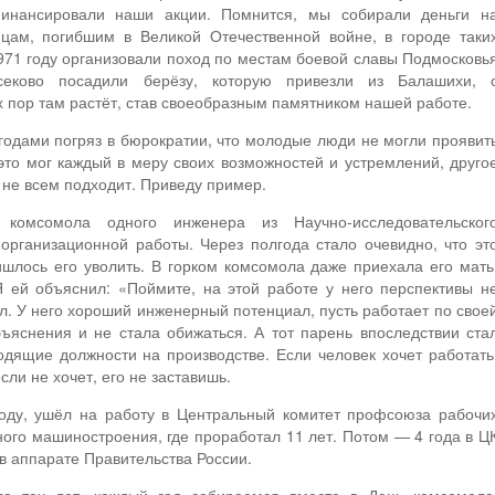
инансировали наши акции. Помнится, мы собирали деньги н
цам, погибшим в Великой Отечественной войне, в городе таки
971 году организовали поход по местам боевой славы Подмосковь
еково посадили берёзу, которую привезли из Балашихи, 
х пор там растёт, став своеобразным памятником нашей работе.
 годами погряз в бюрократии, что молодые люди не могли проявит
это мог каждый в меру своих возможностей и устремлений, друго
 не всем подходит. Приведу пример.
омсомола одного инженера из Научно-исследовательског
л организационной работы. Через полгода стало очевидно, что эт
шлось его уволить. В горком комсомола даже приехала его мать
Я ей объяснил: «Поймите, на этой работе у него перспективы н
ял. У него хороший инженерный потенциал, пусть работает по свое
ъяснения и не стала обижаться. А тот парень впоследствии ста
дящие должности на производстве. Если человек хочет работать
если не хочет, его не заставишь.
оду, ушёл на работу в Центральный комитет профсоюза рабочи
ного машиностроения, где проработал 11 лет. Потом — 4 года в Ц
в аппарате Правительства России.