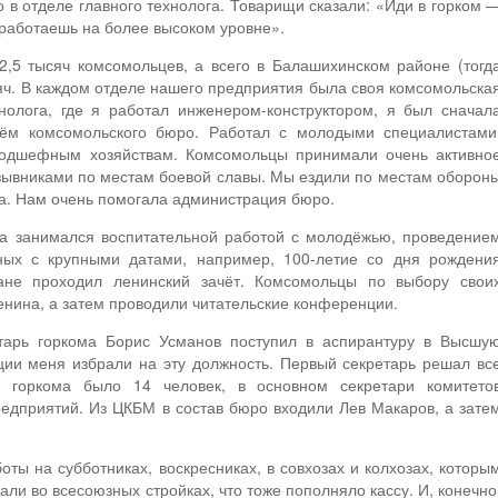
 в отделе главного технолога. Товарищи сказали: «Иди в горком 
оработаешь на более высоком уровне».
2,5 тысяч комсомольцев, а всего в Балашихинском районе (тогд
сяч. В каждом отделе нашего предприятия была своя комсомольска
хнолога, где я работал инженером-конструктором, я был сначал
рём комсомольского бюро. Работал с молодыми специалистами
 подшефным хозяйствам. Комсомольцы принимали очень активно
изывниками по местам боевой славы. Мы ездили по местам оборон
а. Нам очень помогала администрация бюро.
ома занимался воспитательной работой с молодёжью, проведение
ных с крупными датами, например, 100-летие со дня рождени
ане проходил ленинский зачёт. Комсомольцы по выбору свои
енина, а затем проводили читательские конференции.
тарь горкома Борис Усманов поступил в аспирантуру в Высшу
ии меня избрали на эту должность. Первый секретарь решал вс
 горкома было 14 человек, в основном секретари комитето
едприятий. Из ЦКБМ в состав бюро входили Лев Макаров, а зате
ты на субботниках, воскресниках, в совхозах и колхозах, которы
ли во всесоюзных стройках, что тоже пополняло кассу. И, конечно