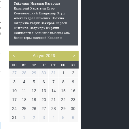
,
Гайдулян
Наталья Назарова
.
Дмитрий Харатьян
Егор
Кончаловский
Владимир Этуш
Александра Пацкевич
Полина
ь
Гагарина
Радик Закиров
Сергей
й
Цыганов
Патриарх Кирилл
м
Психология
Большие вызовы
СВО
Волонтеры
Алексей Ковязин
<
Август 2026
>
27
28
29
30
31
1
2
3
4
5
6
7
8
9
10
11
12
13
14
15
16
17
18
19
20
21
22
23
24
25
26
27
28
29
30
31
1
2
3
4
5
6