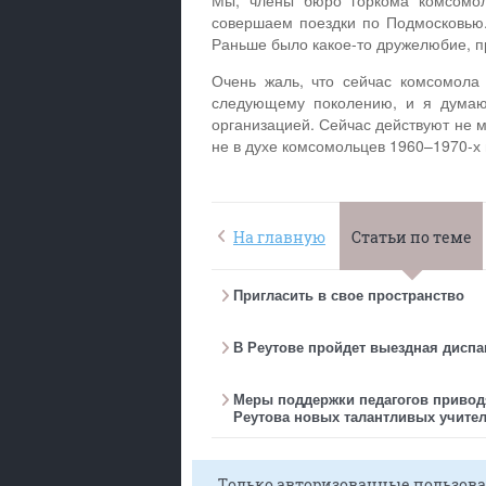
Мы, члены бюро горкома комсомол
совершаем поездки по Подмосковью.
Раньше было какое-то дружелюбие, пр
Очень жаль, что сейчас комсомола 
следующему поколению, и я думаю
организацией. Сейчас действуют не м
не в духе комсомольцев 1960–1970-х 
На главную
Статьи по теме
Пригласить в свое пространство
В Реутове пройдет выездная дисп
Меры поддержки педагогов привод
Реутова новых талантливых учите
Только авторизованные пользова