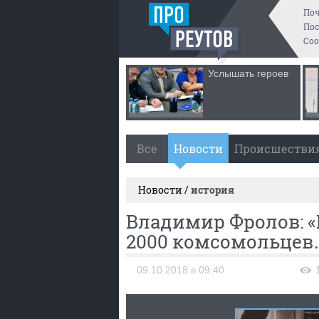
По
Пос
Со
Услышать героев
Все
Новости
Происшестви
Новости /
история
Владимир Фролов: 
2000 комсомольцев
09.10.2018 в 09:40