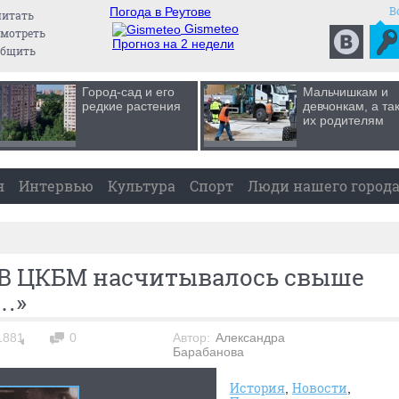
В
Погода в Реутове
читать
Gismeteo
мотреть
Прогноз на 2 недели
общить
Город-сад и его
Мальчишкам и
редкие растения
девчонкам, а та
их родителям
я
Интервью
Культура
Спорт
Люди нашего город
«В ЦКБМ насчитывалось свыше
…»
1881
0
Автор:
Александра
Барабанова
История
Новости