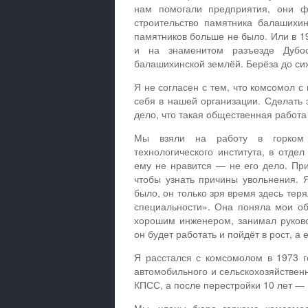
нам помогали предприятия, они ф
строительство памятника балашихин
памятников больше не было. Или в 1
и на знаменитом разъезде Дубос
балашихинской землёй. Берёза до си
Я не согласен с тем, что комсомол с
себя в нашей организации. Сделать 
дело, что такая общественная работа
Мы взяли на работу в горком к
технологического института, в отде
ему не нравится — не его дело. При
чтобы узнать причины увольнения. 
было, он только зря время здесь тер
специальности». Она поняла мои об
хорошим инженером, занимал руково
он будет работать и пойдёт в рост, а 
Я расстался с комсомолом в 1973 г
автомобильного и сельскохозяйствен
КПСС, а после перестройки 10 лет — 