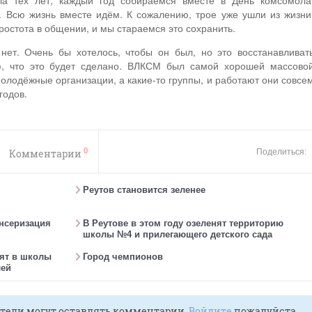
а тех лет, каждый год собираемся вместе в День комсомола
 Всю жизнь вместе идём. К сожалению, трое уже ушли из жизни
остота в общении, и мы стараемся это сохранить.
нет. Очень бы хотелось, чтобы он был, но это восстанавливат
, что это будет сделано. ВЛКСМ был самой хорошей массово
олодёжные организации, а какие-то группы, и работают они совсе
годов.
0
Комментарии
Поделиться:
Реутов становится зеленее
ансеризация
В Реутове в этом году озеленят территорию
школы №4 и прилегающего детского сада
ят в школы
Город чемпионов
лей
тели могут оставлять комментарии.
Войдите
пожалуйста.