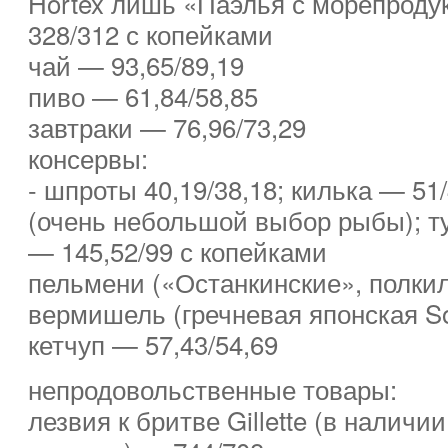
Hortex лишь «Паэлья с морепроду
328/312 с копейками
чай — 93,65/89,19
пиво — 61,84/58,85
завтраки — 76,96/73,29
консервы:
- шпроты 40,19/38,18; килька — 51
(очень небольшой выбор рыбы); т
— 145,52/99 с копейками
пельмени («Останкинские», полкил
вермишель (гречневая японская S
кетчуп — 57,43/54,69
непродовольственные товары:
лезвия к бритве Gillette (в наличи