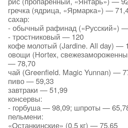
рис (пропаренный, «Янтарь») — 92
гречка (ядрица, «Ярмарка») — 71,
сахар:
- обычный рафинад («Русский») —
- тростниковый — 120
кофе молотый (Jardine. All day) — 
овощи (Hortex, свежезамороженны
— 78,70
чай (Greenfield. Magic Yunnan) — 7
пиво — 59,33
завтраки — 51,99
консервы:
- горбуша — 98,09; шпроты — 65,7
пельмени:
«Останкинские» (0,5 кг) — 75,65