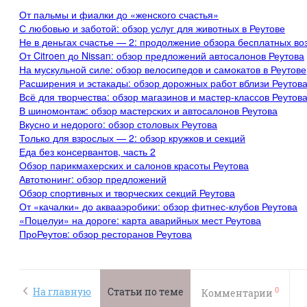
От пальмы и фиалки до «женского счастья»
С любовью и заботой: обзор услуг для животных в Реутове
Не в деньгах счастье — 2: продолжение обзора бесплатных в
От Citroen до Nissan: обзор предложений автосалонов Реутова
На мускульной силе: обзор велосипедов и самокатов в Реутове
Расширения и эстакады: обзор дорожных работ вблизи Реутов
Всё для творчества: обзор магазинов и мастер-классов Реутов
В шиномонтаж: обзор мастерских и автосалонов Реутова
Вкусно и недорого: обзор столовых Реутова
Только для взрослых — 2: обзор кружков и секций
Еда без консервантов, часть 2
Обзор парикмахерских и салонов красоты Реутова
Автотюнинг: обзор предложений
Обзор спортивных и творческих секций Реутова
От «качалки» до аквааэробики: обзор фитнес-клубов Реутова
«Поцелуи» на дороге: карта аварийных мест Реутова
ПроРеутов: обзор ресторанов Реутова
0
На главную
Статьи по теме
Комментарии