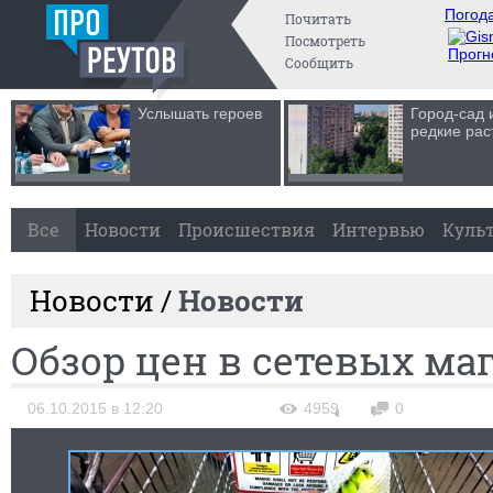
Погода
Почитать
Посмотреть
Прогн
Сообщить
Услышать героев
Город-сад 
редкие рас
Все
Новости
Происшествия
Интервью
Куль
Новости /
Новости
Обзор цен в сетевых ма
06.10.2015 в 12:20
4959
0