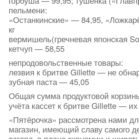
горбуша — 99,95; тушёнка («Главп
пельмени:
«Останкинские» — 84,95, «Ложкарё
кг
вермишель(гречневая японская So
кетчуп — 58,55
непродовольственные товары:
лезвия к бритве Gillette — не обн
зубная паста — 45,05
Общая сумма продуктовой корзин
учёта кассет к бритве Gillette — их
«Пятёрочка» рассмотрена нами дл
магазин, имеющий славу самого д
взгляд, в плане экономии и широт