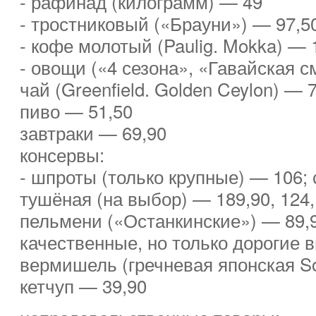
- рафинад (килограмм) — 49
- тростниковый («Брауни») — 97,5
- кофе молотый (Paulig. Mokka) — 
- овощи («4 сезона», «Гавайская с
чай (Greenfield. Golden Ceylon) — 
пиво — 51,50
завтраки — 69,90
консервы:
- шпроты (только крупные) — 106; 
тушёная (на выбор) — 189,90, 124,
пельмени («Останкинские») — 89,
качественные, но только дорогие 
вермишель (гречневая японская S
кетчуп — 39,90