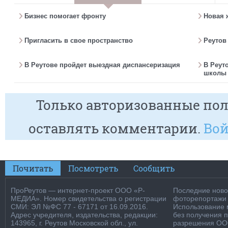
Бизнес помогает фронту
Новая 
Пригласить в свое пространство
Реутов
В Реутове пройдет выездная диспансеризация
В Реут
школы 
Только авторизованные пол
оставлять комментарии.
Вой
Почитать
Посмотреть
Сообщить
ПроРеутов — интернет-проект ООО «Р-
Последние новос
МЕДИА». Номер свидетельства о регистрации
фоторепортажи о
СМИ: ЭЛ №ФС 77 - 67171 от 16.09.2016.
Использование м
Адрес учредителя, издательства, редакции:
без получения 
143965, г. Реутов Московской обл., ул.
разрешения ООО