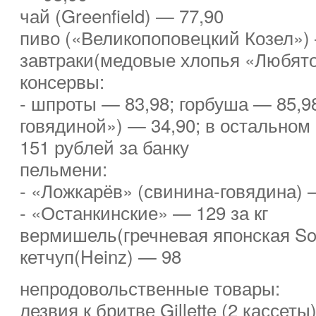
чай (Greenfield) — 77,90
пиво («Великопоповецкий Козел»)
завтраки(медовые хлопья «Любято
консервы:
- шпроты — 83,98; горбуша — 85,98
говядиной») — 34,90; в остальном 
151 рублей за банку
пельмени:
- «Ложкарёв» (свинина-говядина) —
- «Останкинские» — 129 за кг
вермишель(гречневая японская So
кетчуп(Heinz) — 98
непродовольственные товары:
лезвия к бритве Gillette (2 кассеты