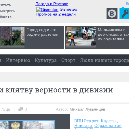
В
Погода в Реутове
читать
Gismeteo
мотреть
Прогноз на 2 недели
общить
Город-сад и его
Мальчишкам и
редкие растения
девчонкам, а та
их родителям
я
Интервью
Культура
Спорт
Люди нашего город
и клятву верности в дивизии
47236
0
Автор:
Михаил Лукьянцев
ВПЦ Рекрут
Кадеты
Новости
Образование