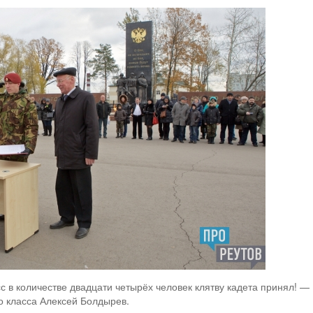
с в количестве двадцати четырёх человек клятву кадета принял! —
о класса Алексей Болдырев.