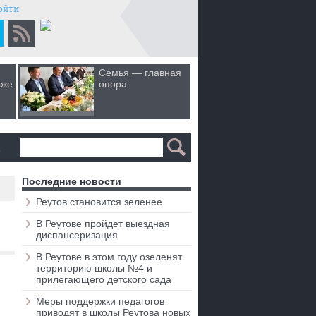
ойти
Семья — главная
Когда лю
кже
опора
первом 
а
Последние новости
Реутов становится зеленее
В Реутове пройдет выездная
диспансеризация
В Реутове в этом году озеленят
территорию школы №4 и
прилегающего детского сада
Меры поддержки педагогов
приводят в школы Реутова новых