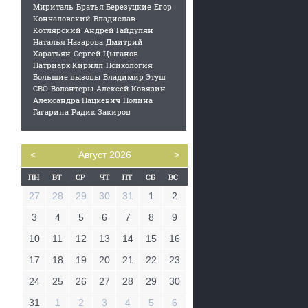
Мириталь
Братья Березуцкие
Егор
Кончаловский
Владислав
Котлярский
Андрей Гайдулян
Наталья Назарова
Дмитрий
Харатьян
Сергей Цыганов
Патриарх Кирилл
Психология
Большие вызовы
Владимир Этуш
СВО
Волонтеры
Алексей Ковязин
Александра Пацкевич
Полина
Гагарина
Радик Закиров
<
Август 2026
>
27
28
29
30
31
1
2
3
4
5
6
7
8
9
10
11
12
13
14
15
16
17
18
19
20
21
22
23
24
25
26
27
28
29
30
31
1
2
3
4
5
6