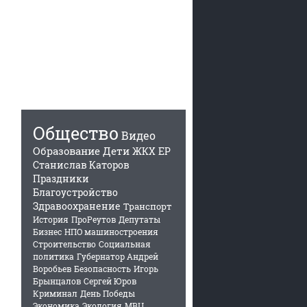
Общество
Видео
Образование
Дети
ЖКХ
ЕР
Станислав Каторов
Праздники
Благоустройство
Здравоохранение
Транспорт
История
ПроРеутов
Депутаты
Бизнес
НПО машиностроения
Строительство
Социальная
политика
Губернатор Андрей
Воробьев
Безопасность
Игорь
Брынцалов
Сергей Юров
Криминал
День Победы
Экономика
Экология
МВЦ