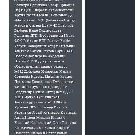
Конкурс
Политика
Обзор
Приалит
Парк
ЦГКБ
Дороги
Знаменитости
Архив газеты
МКДЦ
Полезное
ДК
«Мир»
Кино
РЖД
Фабричный пруд
Максим Сураев
Еда
МЧС
Энергия
Выборы
Наше Подмосковье
Религия
ДТП
Изобретариум
Наука
ФОК
Рейтинг
ВПЦ Рекрут
Хобби
Услуги
Коворкинг
Старт
Питомцы
Алексей Папин
Реутов Парк
ЗАГС
ПосадиСвоеДерево
Академик
Челомей
РТВ
Девушкамечты
Общественная палата
Экватор
МФЦ
Добродел
Юнармия
Мария
Сотскова
Кадеты
Мнения
Космос
Людмила Колобанова
Путешествия
Филипп Науменко
Президент
Владимир Путин
Интернет
ОДОН
ММЦ
Ирина Тульчинская
Александр Леонов
WorldSkills
Русален
ДЮСШ
Тимур Кизяков
Рецензия
Юрий Кузнецов
Крутицы
Анна Вирон
Михаил Илинич
Евгений Касперский
Секс
Татьяна
Космачёва
Дима Билан
Андрей
Ломанов
Алексей Илларионов