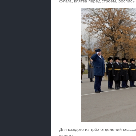
флага, клятва перед строем, роспись 
Для каждого из трёх отделений класс
кадеты.