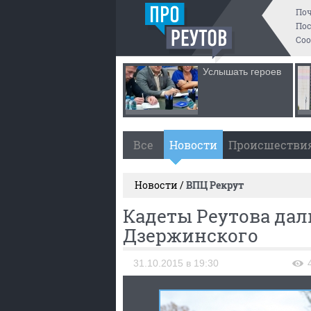
По
Пос
Со
Услышать героев
Все
Новости
Происшестви
Новости /
ВПЦ Рекрут
Кадеты Реутова дал
Дзержинского
31.10.2015 в 19:30