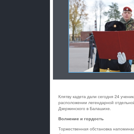
Клятву кадета дали сегодня 24 учени
расположении легендарной отдельной
Дзержинского в Балашихе.
Волнение и гордость
Торжественная обстановка напоминал