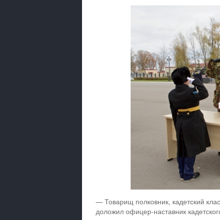
— Товарищ полковник, кадетский клас
доложил офицер-наставник кадетског