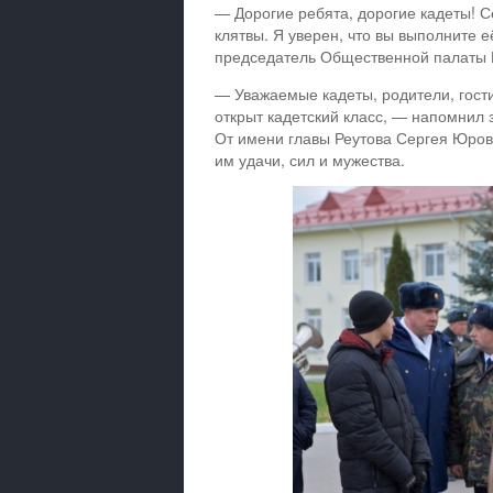
— Дорогие ребята, дорогие кадеты! 
клятвы. Я уверен, что вы выполните 
председатель Общественной палаты Р
— Уважаемые кадеты, родители, гости
открыт кадетский класс, — напомнил 
От имени главы Реутова Сергея Юров
им удачи, сил и мужества.