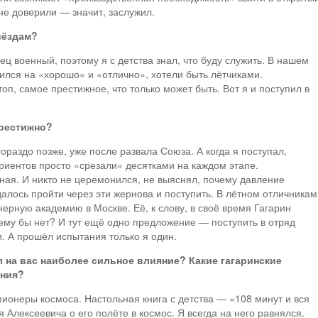
Мне доверили — значит, заслужил.
вёздам?
ц военный, поэтому я с детства знал, что буду служить. В нашем
учился на «хорошо» и «отлично», хотели быть лётчиками.
оп, самое престижное, что только может быть. Вот я и поступил в
престижно?
ораздо позже, уже после развала Союза. А когда я поступал,
уриентов просто «срезали» десятками на каждом этапе.
ная. И никто не церемонился, не выяснял, почему давление
далось пройти через эти жернова и поступить. В лётном отличникам
рную академию в Москве. Её, к слову, в своё время Гагарин
очему бы нет? И тут ещё одно предложение — поступить в отряд
. А прошёл испытания только я один.
л на вас наиболее сильное влияние? Какие гагаринские
ения?
ионеры космоса. Настольная книга с детства — «108 минут и вся
Алексеевича о его полёте в космос. Я всегда на него равнялся.