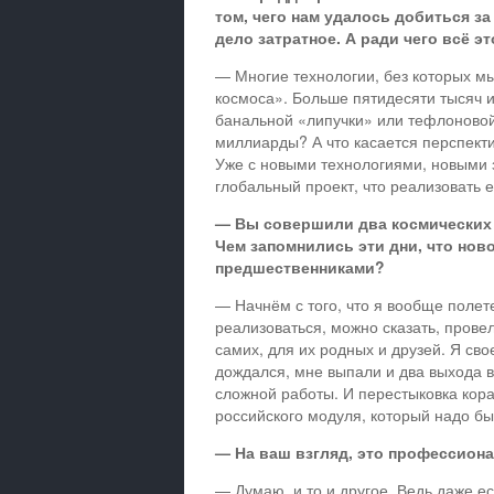
том, чего нам удалось добиться з
дело затратное. А ради чего всё э
— Многие технологии, без которых м
космоса». Больше пятидесяти тысяч и
банальной «липучки» или тефлоновой 
миллиарды? А что касается перспектив
Уже с новыми технологиями, новыми 
глобальный проект, что реализовать е
— Вы совершили два космических п
Чем запомнились эти дни, что нов
предшественниками?
— Начнём с того, что я вообще полете
реализоваться, можно сказать, прове
самих, для их родных и друзей. Я сво
дождался, мне выпали и два выхода в
сложной работы. И перестыковка кора
российского модуля, который надо бы
— На ваш взгляд, это профессион
— Думаю, и то и другое. Ведь даже е