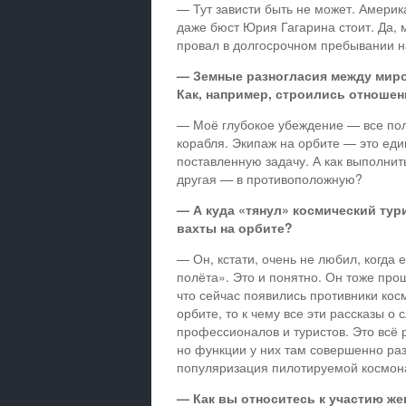
— Тут зависти быть не может. Америк
даже бюст Юрия Гагарина стоит. Да, 
провал в долгосрочном пребывании н
— Земные разногласия между миро
Как, например, строились отноше
— Моё глубокое убеждение — все пол
корабля. Экипаж на орбите — это ед
поставленную задачу. А как выполнить
другая — в противоположную?
— А куда «тянул» космический тур
вахты на орбите?
— Он, кстати, очень не любил, когда 
полёта». Это и понятно. Он тоже прош
что сейчас появились противники кос
орбите, то к чему все эти рассказы о 
профессионалов и туристов. Это всё 
но функции у них там совершенно ра
популяризация пилотируемой космон
— Как вы относитесь к участию ж