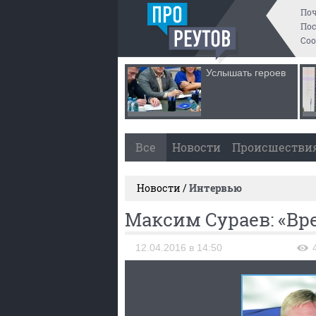
По
Пос
Со
Услышать героев
Все
Новости
Происшестви
Новости /
Интервью
Максим Сураев: «В
12.04.2016 в 14:50