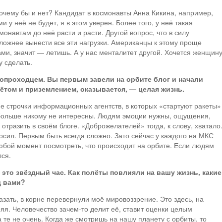
чему бы и нет? Кандидат в космонавты Анна Кикина, например,
 у неё не будет, я в этом уверен. Более того, у неё такая
онавтам до неё расти и расти. Другой вопрос, что в силу
ожнее вынести все эти нагрузки. Американцы к этому проще
ми, значит — летишь. А у нас менталитет другой. Хочется женщин
у сделать.
опроходцем. Вы первым завели на орбите блог и начали
лётом и приземлением, оказывается, — целая жизнь.
е строчки информационных агентств, в которых «стартуют ракеты»
 больше никому не интересны. Людям эмоции нужны, ощущения,
 отразить в своём блоге. «Доброжелателей» тогда, к слову, хватало
росил. Первым быть всегда сложно. Зато сейчас у каждого на МКС
любой момент посмотреть, что происходит на орбите. Если людям
лся.
это звёздный час. Как полёты повлияли на вашу жизнь, какие
д вами?
зать, в корне перевернули моё мировоззрение. Это здесь, на
няя. Человечество зачем-то делит её, ставит оценки целым
а те не очень. Когда же смотришь на нашу планету с орбиты, то