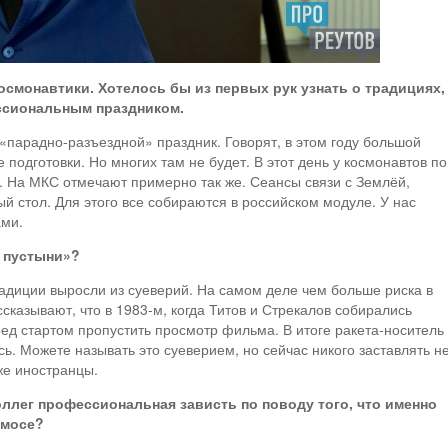
космонавтики. Хотелось бы из первых рук узнать о традициях,
ссиональным праздником.
«парадно-разъездной» праздник. Говорят, в этом году большой
е подготовки. Но многих там не будет. В этот день у космонавтов по
. На МКС отмечают примерно так же. Сеансы связи с Землёй,
ый стол. Для этого все собираются в российском модуле. У нас
ами.
 пустыни»?
радиции выросли из суеверий. На самом деле чем больше риска в
сказывают, что в 1983-м, когда Титов и Стрекалов собирались
ед стартом пропустить просмотр фильма. В итоге ракета-носитель
сь. Можете называть это суеверием, но сейчас никого заставлять н
же иностранцы.
ллег профессиональная зависть по поводу того, что именно
смосе?