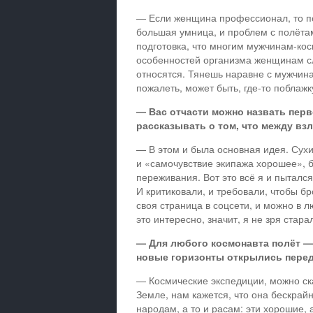
— Если женщина профессионал, то по
большая умница, и проблем с полётами
подготовка, что многим мужчинам-косм
особенностей организма женщинам сл
относятся. Тянешь наравне с мужчина
пожалеть, может быть, где-то поблажк
— Вас отчасти можно назвать перв
рассказывать о том, что между вз
— В этом и была основная идея. Сухи
и «самочувствие экипажа хорошее»,
переживания. Вот это всё я и пытался
И критиковали, и требовали, чтобы б
своя страница в соцсети, и можно в 
это интересно, значит, я не зря стара
— Для любого космонавта полёт — 
новые горизонты открылись пере
— Космические экспедиции, можно ска
Земле, нам кажется, что она бескрай
народам, а то и расам: эти хорошие, 