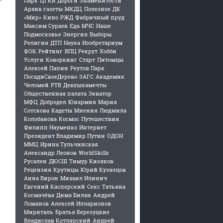
Парк
ЦГКБ
Дороги
Знаменитости
Архив газеты
МКДЦ
Полезное
ДК
«Мир»
Кино
РЖД
Фабричный пруд
Максим Сураев
Еда
МЧС
Наше
Подмосковье
Энергия
Выборы
Религия
ДТП
Наука
Изобретариум
ФОК
Рейтинг
ВПЦ Рекрут
Хобби
Услуги
Коворкинг
Старт
Питомцы
Алексей Папин
Реутов Парк
ПосадиСвоеДерево
ЗАГС
Академик
Челомей
РТВ
Девушкамечты
Общественная палата
Экватор
МФЦ
Добродел
Юнармия
Мария
Сотскова
Кадеты
Мнения
Людмила
Колобанова
Космос
Путешествия
Филипп Науменко
Интернет
Президент Владимир Путин
ОДОН
ММЦ
Ирина Тульчинская
Александр Леонов
WorldSkills
Русален
ДЮСШ
Тимур Кизяков
Рецензия
Крутицы
Юрий Кузнецов
Анна Вирон
Михаил Илинич
Евгений Касперский
Секс
Татьяна
Космачёва
Дима Билан
Андрей
Ломанов
Алексей Илларионов
Мириталь
Братья Березуцкие
Владислав Котлярский
Андрей