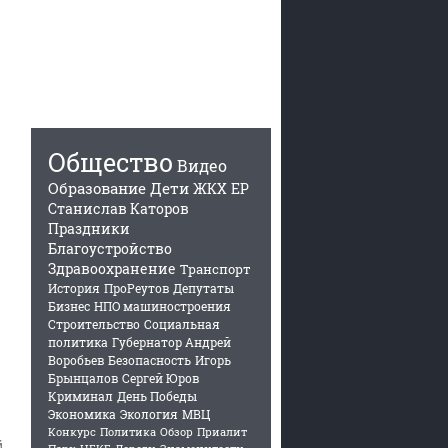
Общество
Видео
Образование
Дети
ЖКХ
ЕР
Станислав Каторов
Праздники
Благоустройство
Здравоохранение
Транспорт
История
ПроРеутов
Депутаты
Бизнес
НПО машиностроения
Строительство
Социальная
политика
Губернатор Андрей
Воробьев
Безопасность
Игорь
Брынцалов
Сергей Юров
Криминал
День Победы
Экономика
Экология
МВЦ
Конкурс
Политика
Обзор
Приалит
й