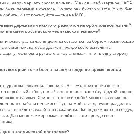
анцы, например, это просто приняли. У них в штаб-квартире НАСА
мы были первыми в космосе. Но зато они быстро учатся. У них был
а орбите. И вот пожалуйста — они на МКС.
выми державами как-то отражаются на орбитальной жизни?
ния в вашем российско-американском экипаже?
итические разногласия должны оставаться за бортом космического
иный организм, который должен прежде всего выполнить
 задачу, если одна рука этого «организма» тянет в одну сторону,
ист, который тоже был в вашем отряде во время первой
его туристом называли. Говорил: «Я — участник космического
ел серьёзный отбор, целый год готовился к полёту. Другой вопрос,
мического туризма. Считают, что если любой может оказаться на
сложностях работы в космосе. Тут, на мой взгляд, нужно разделять
равно что пилот самолёта и пассажиры. Все поднимаются в воздух,
зные. Для меня коммерческие полёты — это прежде всего
автики.
енщин в космической программе?