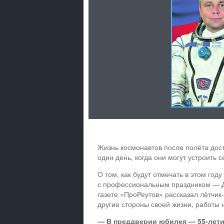
Жизнь космонавтов после полёта дос
один день, когда они могут устроить
О том, как будут отмечать в этом год
с профессиональным праздником — Дн
газете «ПроРеутов» рассказал лётчик
другие стороны своей жизни, работы 
— В преддверии юбилея — 55-лети