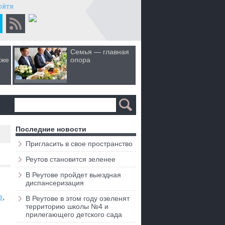
ойти
Семья — главная
Когда лю
кже
опора
первом 
а
Последние новости
Пригласить в свое пространство
Реутов становится зеленее
В Реутове пройдет выездная
диспансеризация
в
В Реутове в этом году озеленят
территорию школы №4 и
прилегающего детского сада