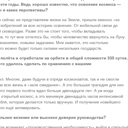
а эти годы. Ведь хорошо известно, что освоение космоса —
то и какие перспективы?
ы сейчас не представляем жизни на Земле, пришли именно «из
зобретений за всю историю освоения. От мобильной связи до
сковородки. Разве это не стоит того, чтобы вкладывать
, то тут мне хотелось бы, чтобы человечество вернулось на Луну.
знаниями, новыми задачами. Мне кажется, это настолько
го можно будет только силами нескольких государств.
олёта и отработали на орбите в общей сложности 335 суток.
ого удалось сделать по сравнению с вашими
л. Многие, даже будучи в отряде космонавтов, так и не смогли
ли всю жизнь в «зале ожидания». А это большая трагедия для них
его первого полёта ждал больше двенадцати лет. А уж когда
 открытый космос, а это минимум двенадцать часов интенсивной
бля, которая делается только вручную. И получение новейшего
ло ещё активировать.
альное везение или высокое доверие руководства?
сли возникает «производственная необходимость» выйти в открыты