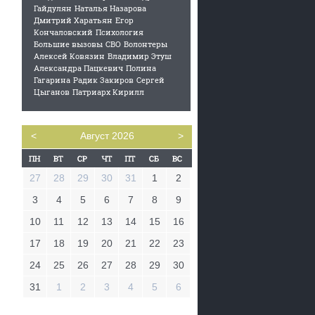
Гайдулян
Наталья Назарова
Дмитрий Харатьян
Егор
Кончаловский
Психология
Большие вызовы
СВО
Волонтеры
Алексей Ковязин
Владимир Этуш
Александра Пацкевич
Полина
Гагарина
Радик Закиров
Сергей
Цыганов
Патриарх Кирилл
<
Август 2026
>
27
28
29
30
31
1
2
3
4
5
6
7
8
9
10
11
12
13
14
15
16
17
18
19
20
21
22
23
24
25
26
27
28
29
30
31
1
2
3
4
5
6