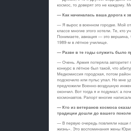
космос, то доверят это не каждому. 
— Как начиналась ваша дорога к з
— Я вырос в военном городке. Мой оте
классе многие этого хотели. Те, кто 
Понимаете, авиация — это вершина, т
1989-м в лётное училище.
— Разве в те годы служить было 
— Очень. Армия потеряла авторитет г
конкурс в лётное был такой, что абит
Медкомиссия городская, потом район
подскочило или пульс упал. Но мне у
предложили Военно-воздушную инжене
окончил. Вот тогда я и подумал: а п
космонавтов. Рапорт многие написали
— Кто из ветеранов космоса оказа
традиции дошли до вашего покол
— В первую очередь повлияли наши п
жизнь». Это воспоминания жены Юрия 