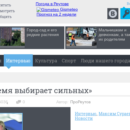
В
Погода в Реутове
читать
Gismeteo
мотреть
Прогноз на 2 недели
общить
Город-сад и его
Мальчишкам и
редкие растения
девчонкам, а та
их родителям
я
Интервью
Культура
Спорт
Люди нашего город
ремя выбирает сильных»
4036
0
Автор:
ПроРеутов
Интервью
Максим Сурае
Новости