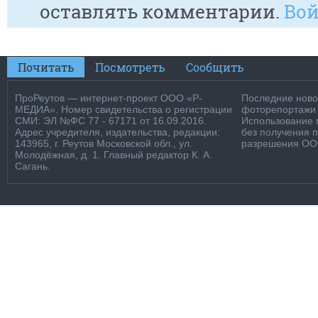
оставлять комментарии.
Вой
Почитать
Посмотреть
Сообщить
ПроРеутов — интернет-проект ООО «Р-
Последние новос
МЕДИА». Номер свидетельства о регистрации
фоторепортажи о
СМИ: ЭЛ №ФС 77 - 67171 от 16.09.2016.
Использование м
Адрес учредителя, издательства, редакции:
без получения 
143965, г. Реутов Московской обл., ул.
разрешения ООО
Молодёжная, д. 1. Главный редактор К. А.
Сагань.