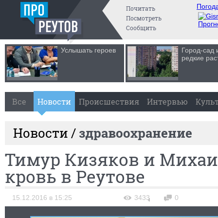
Погода
Почитать
Посмотреть
Прогн
Сообщить
Услышать героев
Город-сад 
редкие рас
Все
Новости
Происшествия
Интервью
Куль
Новости /
здравоохранение
Тимур Кизяков и Михаи
кровь в Реутове
15.12.2016 в 15:25
3433
0