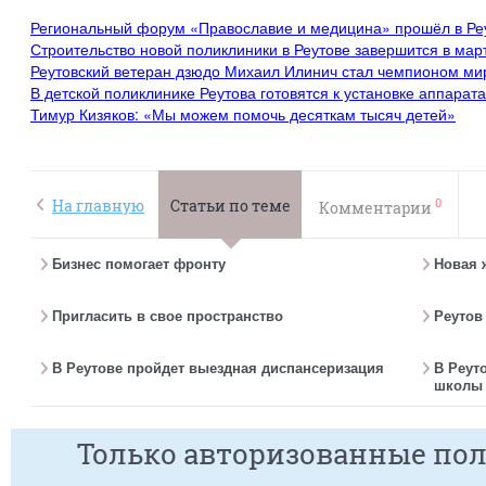
Региональный форум «Православие и медицина» прошёл в Ре
Строительство новой поликлиники в Реутове завершится в мар
Реутовский ветеран дзюдо Михаил Илинич стал чемпионом ми
В детской поликлинике Реутова готовятся к установке аппарат
Тимур Кизяков: «Мы можем помочь десяткам тысяч детей»
0
На главную
Статьи по теме
Комментарии
Бизнес помогает фронту
Новая 
Пригласить в свое пространство
Реутов
В Реутове пройдет выездная диспансеризация
В Реут
школы 
Только авторизованные пол