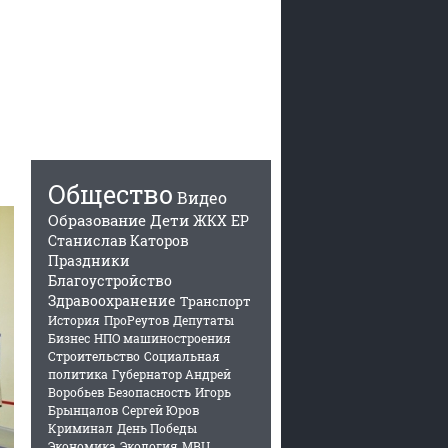
Общество
Видео
Образование
Дети
ЖКХ
ЕР
Станислав Каторов
Праздники
Благоустройство
Здравоохранение
Транспорт
История
ПроРеутов
Депутаты
Бизнес
НПО машиностроения
Строительство
Социальная
политика
Губернатор Андрей
Воробьев
Безопасность
Игорь
Брынцалов
Сергей Юров
Криминал
День Победы
Экономика
Экология
МВЦ