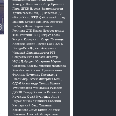
Конкурс
Политика
Обзор
Приалит
Парк
ЦГКБ
Дороги
Знаменитости
Архив газеты
МКДЦ
Полезное
ДК
«Мир»
Кино
РЖД
Фабричный пруд
Максим Сураев
Еда
МЧС
Энергия
Выборы
Наше Подмосковье
Религия
ДТП
Наука
Изобретариум
ФОК
Рейтинг
ВПЦ Рекрут
Хобби
Услуги
Коворкинг
Старт
Питомцы
Алексей Папин
Реутов Парк
ЗАГС
ПосадиСвоеДерево
Академик
Челомей
Девушкамечты
РТВ
Общественная палата
Экватор
МФЦ
Добродел
Юнармия
Мария
Сотскова
Кадеты
Мнения
Людмила
Колобанова
Космос
Путешествия
Филипп Науменко
Президент
Владимир Путин
Интернет
ММЦ
ОДОН
Александр Леонов
Ирина
Тульчинская
WorldSkills
Русален
ДЮСШ
Тимур Кизяков
Рецензия
Крутицы
Юрий Кузнецов
Анна
Вирон
Михаил Илинич
Евгений
Касперский
Секс
Татьяна
Космачёва
Дима Билан
Андрей
Ломанов
Алексей Илларионов