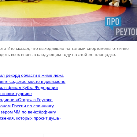
то Ито сказал, что выходившие на татами спортсмены отлично
деть всех вновь в следующем году на этой же площадке.
ил рекорд области в жиме лёжа
анял седьмое место в дивизионе
сь в финал Кубка Федерации
инговом турнире
адионе «Старт» в Реутове
ионом России по спиннингу
изёром ЧМ по вейксёрфингу
ижения, которых просит душа»