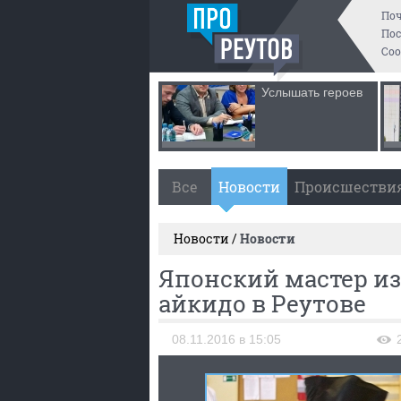
По
Пос
Со
Услышать героев
Все
Новости
Происшестви
Новости /
Новости
Японский мастер из
айкидо в Реутове
08.11.2016 в 15:05