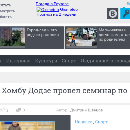
В
Погода в Реутове
читать
Gismeteo
мотреть
Прогноз на 2 недели
общить
Город-сад и его
Мальчишкам и
редкие растения
девчонкам, а та
их родителям
я
Интервью
Культура
Спорт
Люди нашего город
 Хомбу Додзё провёл семинар по
2673
0
Автор:
Дмитрий Швецов
Новости
Спорт