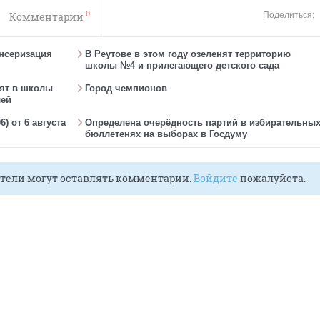
0
Комментарии
Поделиться:
ансеризация
В Реутове в этом году озеленят территорию
школы №4 и прилегающего детского сада
ят в школы
Город чемпионов
лей
) от 6 августа
Определена очерёдность партий в избирательны
бюллетенях на выборах в Госдуму
тели могут оставлять комментарии.
Войдите
пожалуйста.