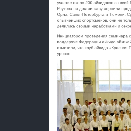
участие около 200 айкидоков со всей 
Реутова по достоинству оценили пред
Орла, Санкт-Петербурга и Тюмени. С
опытнейших спортсменов, они не толь
делились своими наработками и секр
Инициатором проведения семинара с
поддержке Федерации айкидо айкикай 
отметили, что клуб айкидо «Красная
уровне.