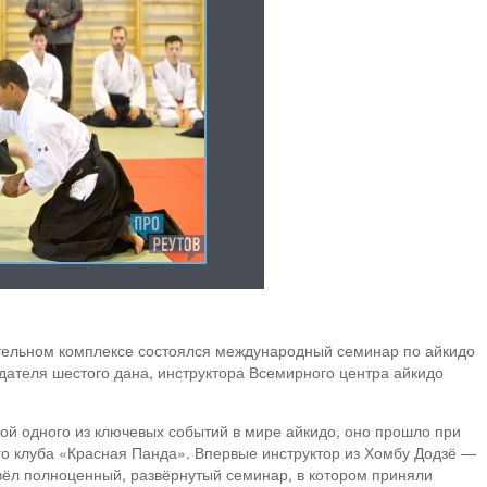
тельном комплексе состоялся международный семинар по айкидо
дателя шестого дана, инструктора Всемирного центра айкидо
й одного из ключевых событий в мире айкидо, оно прошло при
го клуба «Красная Панда». Впервые инструктор из Хомбу Додзё —
вёл полноценный, развёрнутый семинар, в котором приняли