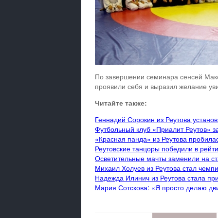
По завершении семинара сенсей Мако
проявили себя и выразил желание уви
Читайте также:
Геннадий Сорокин из Реутова установ
Футбольный клуб «Приалит Реутов» з
«Красная панда» из Реутова пробила
Реутовские танцоры победили в рейт
Осветительные мачты заменили на ст
Михаил Холуев из Реутова стал чемп
Надежда Илинич из Реутова стала пр
Мария Сотскова: «Я просто делаю дв