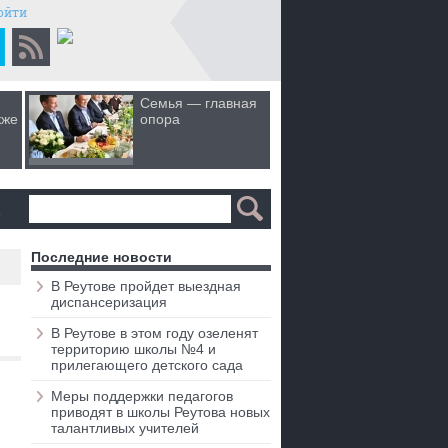
ойти
Семья — главная
Когда лю
кже
опора
первом 
а
Последние новости
В Реутове пройдет выездная
диспансеризация
В Реутове в этом году озеленят
территорию школы №4 и
прилегающего детского сада
Меры поддержки педагогов
приводят в школы Реутова новых
талантливых учителей