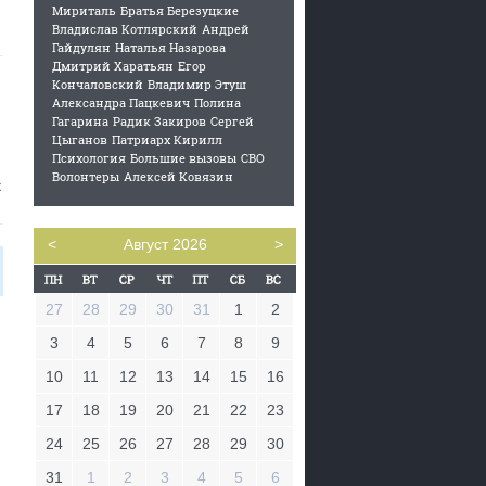
Мириталь
Братья Березуцкие
Владислав Котлярский
Андрей
Гайдулян
Наталья Назарова
Дмитрий Харатьян
Егор
Кончаловский
Владимир Этуш
Александра Пацкевич
Полина
Гагарина
Радик Закиров
Сергей
Цыганов
Патриарх Кирилл
Психология
Большие вызовы
СВО
Волонтеры
Алексей Ковязин
х
<
Август 2026
>
27
28
29
30
31
1
2
3
4
5
6
7
8
9
10
11
12
13
14
15
16
17
18
19
20
21
22
23
24
25
26
27
28
29
30
31
1
2
3
4
5
6