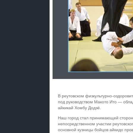
В реутовском физкультурно-оздорови
под руководством Макото Ито — обла
айкикай Хомбу Додзё.
Наш город стал принимающей стороно
непосредственном участии реутовско
основной кузницы бойцов айкидо про