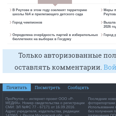
В Реутове в этом году озеленят территорию
Меры п
школы №4 и прилегающего детского сада
Реутов
Город чемпионов
Вышла г
2026 го
Определена очерёдность партий в избирательных
Город 
бюллетенях на выборах в Госдуму
Только авторизованные пол
оставлять комментарии.
Вой
Почитать
Посмотреть
Сообщить
ПроРеутов — интернет-проект ООО «Р-
Последние новос
МЕДИА». Номер свидетельства о регистрации
фоторепортажи о
СМИ: ЭЛ №ФС 77 - 67171 от 16.09.2016.
Использование м
Адрес учредителя, издательства, редакции:
без получения 
143965, г. Реутов Московской обл., ул.
разрешения ООО