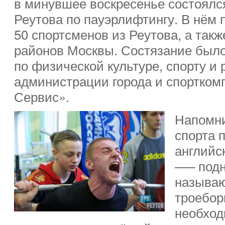
в минувшее воскресенье состоялс
Реутова по пауэрлифтингу. В нём 
50 спортсменов из Реутова, а такж
районов Москвы. Состязание было
по физической культуре, спорту и
администрации города и спортком
Сервис».
Напомни
спорта 
английск
—– подн
называю
троебор
необход