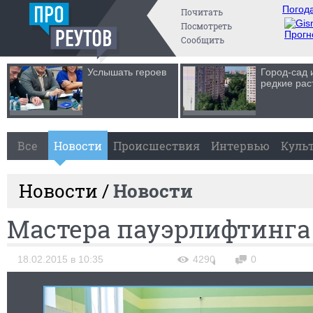
Погода
Почитать
Посмотреть
Прогн
Сообщить
Услышать героев
Город-сад 
редкие рас
Все
Новости
Происшествия
Интервью
Куль
Новости /
Новости
Мастера пауэрлифтинга
18.02.2015 в 10:35
4290
0