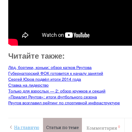
Читайте также:
Лёд, бортики, коньки: обзор катков Реутова
Губернаторский ФОК готовится к началу занятий
Сергей Юров подвёл итоги 2014 года
Ставка на лидерство
Только для взрослых — 2: обзор кружков и секций
«Приалит Реутов»: итоги футбольного сезона
Реутов возглавил рейтинг по спортивной инфраструктуре
0
На главную
Статьи по теме
Комментарии