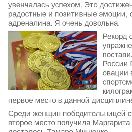
увенчалась успехом. Это достиже
радостные и позитивные эмоции,
адреналина. Я очень довольна.
Рекорд 
упражне
постави
России 
овации
спортсм
килогра
первое место в данной дисциплин
Среди женщин победительницей с
второе место получила Маргарита 
досталось Тамаре Мищенко.