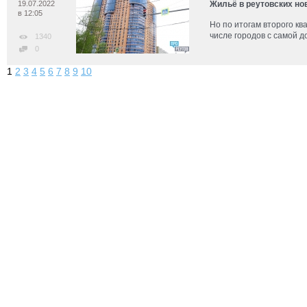
19.07.2022
Жильё в реутовских но
в 12:05
Но по итогам второго кв
числе городов с самой 
1340
0
1
2
3
4
5
6
7
8
9
10