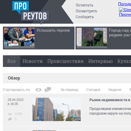
Погода
Почитать
Посмотреть
Прогн
Сообщить
Услышать героев
Город-сад 
редкие рас
Все
Новости
Происшествия
Интервью
Куль
Обзор
Сортировать по:
За период:
Сегодня
Неделя
28.04.2023
Рынок недвижимости в 
в 16:35
Продолжаем ежемесячны
городском округе ​на по
1106
0