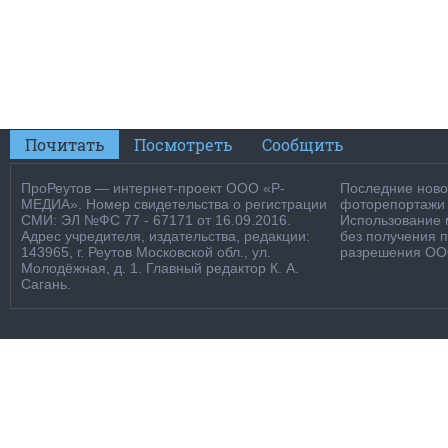
Почитать
Посмотреть
Сообщить
ПроРеутов — интернет-проект ООО «Р-
Последние новос
МЕДИА». Номер свидетельства о регистрации
фоторепортажи о
СМИ: ЭЛ №ФС 77 - 67171 от 16.09.2016.
Использование м
Адрес учредителя, издательства, редакции:
без получения 
143965, г. Реутов Московской обл., ул.
разрешения ООО
Молодёжная, д. 1. Главный редактор К. А.
Сагань.