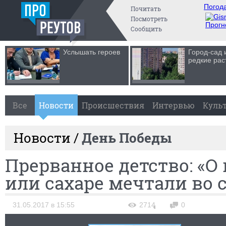
Погода
Почитать
Посмотреть
Прогн
Сообщить
Услышать героев
Город-сад 
редкие рас
Все
Новости
Происшествия
Интервью
Куль
Новости /
День Победы
Прерванное детство: «О
или сахаре мечтали во 
31.05.2017 в 15:55
2714
0