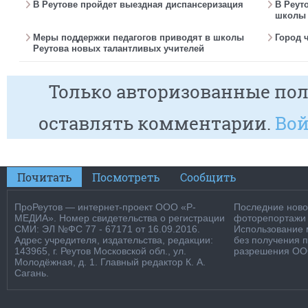
В Реутове пройдет выездная диспансеризация
В Реут
школы 
Меры поддержки педагогов приводят в школы
Город 
Реутова новых талантливых учителей
Только авторизованные пол
оставлять комментарии.
Вой
Почитать
Посмотреть
Сообщить
ПроРеутов — интернет-проект ООО «Р-
Последние новос
МЕДИА». Номер свидетельства о регистрации
фоторепортажи о
СМИ: ЭЛ №ФС 77 - 67171 от 16.09.2016.
Использование м
Адрес учредителя, издательства, редакции:
без получения 
143965, г. Реутов Московской обл., ул.
разрешения ООО
Молодёжная, д. 1. Главный редактор К. А.
Сагань.