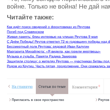
войне. Только не война! Не дай нам
Читайте также:
Как идёт поиск сведений о фронтовиках из Реутова
Погиб под Славянском
Живая память: блиц-интервью на улицах Реутова 9 мая
С Днём Победы! Реутов отметил 72-ю годовщину победы над
Бессмертный полк Реутова: рядовой Иван Калугин
Маргарита Михайлюта: «Я видела, как горели мертвецы»
Музыка и судьба. Памяти Радика Закирова
Защитили столицу: о жителях Реутова — участниках битвы под
Родом из Крутиц. Часть пятая, продолжение. Они сражались з
0
На главную
Статьи по теме
Комментарии
Пригласить в свое пространство
Реутов